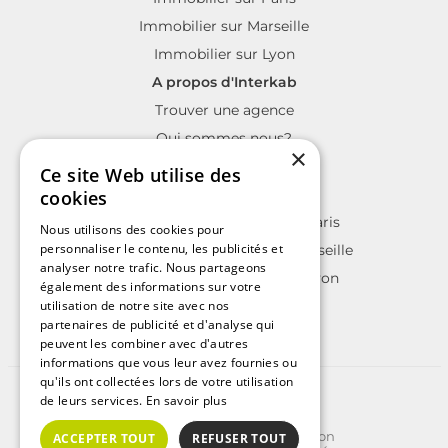
Immobilier sur Marseille
Immobilier sur Lyon
A propos d'Interkab
Trouver une agence
Qui sommes nous?
×
La charte Interkab
Ce site Web utilise des
Votre projet immobilier
cookies
Annonces immobilières sur Paris
Nous utilisons des cookies pour
personnaliser le contenu, les publicités et
Annonces immobilières sur Marseille
analyser notre trafic. Nous partageons
Annonces immobilières sur Lyon
également des informations sur votre
utilisation de notre site avec nos
partenaires de publicité et d'analyse qui
peuvent les combiner avec d'autres
informations que vous leur avez fournies ou
qu'ils ont collectées lors de votre utilisation
©2025 | Tous droits réservés
de leurs services.
En savoir plus
Plan du site
Conditions Générales d'Utilisation
ACCEPTER TOUT
REFUSER TOUT