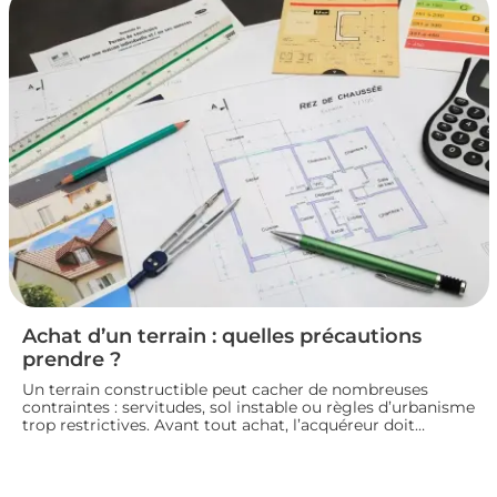
pour vendre un logement en toute conformité et éviter
les litiges.
Achat d’un terrain : quelles précautions
prendre ?
Un terrain constructible peut cacher de nombreuses
contraintes : servitudes, sol instable ou règles d’urbanisme
trop restrictives. Avant tout achat, l’acquéreur doit
consulter le plan local d’urbanisme, demander un
certificat d’urbanisme et, si besoin, faire réaliser une étude
de sol pour sécuriser son projet de construction. Nous
vous guidons sur les vérifications à effectuer avant de