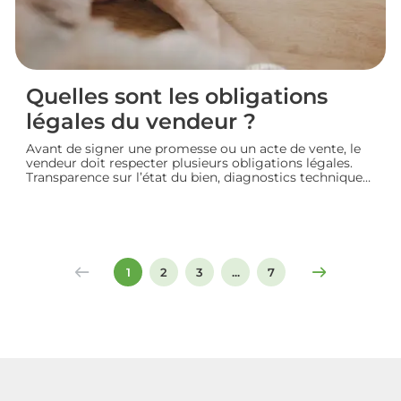
Quelles sont les obligations
légales du vendeur ?
Avant de signer une promesse ou un acte de vente, le
vendeur doit respecter plusieurs obligations légales.
Transparence sur l’état du bien, diagnostics techniques,
démarches de transfert de propriété chez le notaire…
chaque étape engage sa responsabilité vis-à-vis de
l’acheteur. Décryptage des principaux devoirs à
connaître pour vendre un logement en toute
conformité et éviter les litiges.
1
2
3
...
7