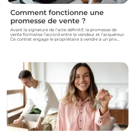
Comment fonctionne une
promesse de vente ?
Avant la signature de l’acte définitif, la promesse de
vente formalise l’accord entre le vendeur et l’acquéreur.
Ce contrat engage le propriétaire à vendre à un prix
convenu et accorde à l’acheteur un délai pour
confirmer son achat. Entre indemnité d’immobilisation,
conditions suspensives et droit de rétractation,
analysons le fonctionnement réel de cette étape clé
d’une transaction immobilière.