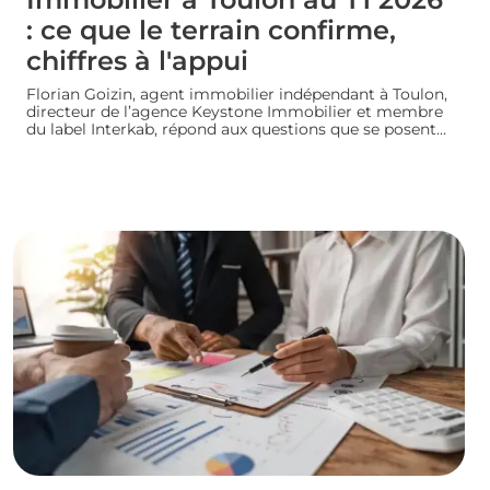
: ce que le terrain confirme,
chiffres à l'appui
Florian Goizin, agent immobilier indépendant à Toulon,
directeur de l’agence Keystone Immobilier et membre
du label Interkab, répond aux questions que se posent
les acheteurs et les vendeurs. Les données de
l'Observatoire Interkab valident, et parfois nuancent, ce
que le terrain révèle chaque jour.