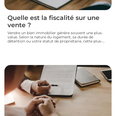
Quelle est la fiscalité sur une
vente ?
Vendre un bien immobilier génère souvent une plus-
value. Selon la nature du logement, sa durée de
détention ou votre statut de propriétaire, cette plus-
value peut être partiellement ou totalement imposée.
Faisons le point sur la fiscalité d’une vente immobilière
: calcul, taux, exonérations et démarches à connaître
avant de signer l’acte définitif.