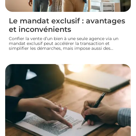
Le mandat exclusif : avantages
et inconvénients
Confier la vente d’un bien à une seule agence via un
mandat exclusif peut accélérer la transaction et
simplifier les démarches, mais impose aussi des
contraintes au propriétaire. Voyons comment
fonctionne ce type de contrat, ses avantages et ses
limites, pour bien choisir votre mode de vente
immobilière.