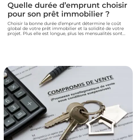
Quelle durée d’emprunt choisir
pour son prêt immobilier ?
Choisir la bonne durée d’emprunt détermine le coût
global de votre prêt immobilier et la solidité de votre
projet. Plus elle est longue, plus les mensualités sont
légères mais le coût total augmente. À l’inverse, un
crédit court coûte moins cher mais exige des revenus
confortables. Voici comment trouver la durée idéale
pour votre situation financière.