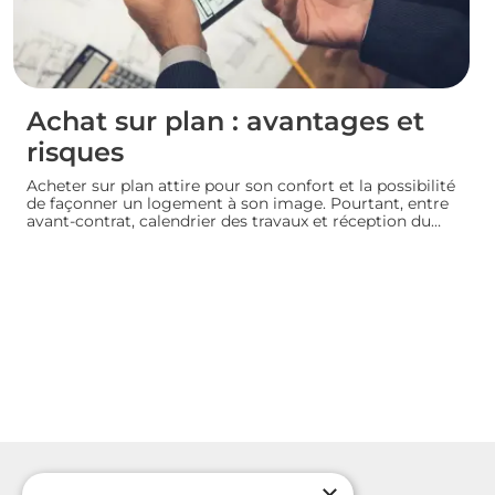
Achat sur plan : avantages et
risques
Acheter sur plan attire pour son confort et la possibilité
de façonner un logement à son image. Pourtant, entre
avant-contrat, calendrier des travaux et réception du
bien, chaque détail compte. Avant de s’engager dans
une vente en l’état futur d’achèvement, analysons
ensemble les atouts et les zones de vigilance de cette
démarche.