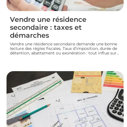
Vendre une résidence
secondaire : taxes et
démarches
Vendre une résidence secondaire demande une bonne
lecture des règles fiscales. Taux d’imposition, durée de
détention, abattement ou exonération : tout influe sur
le montant final. En préparant bien votre dossier, vous
mettez toutes les chances de votre côté pour vendre
dans les meilleures conditions. Zoom sur les
démarches et les taxes à connaître avant de se lancer.