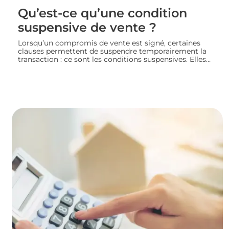
Qu’est-ce qu’une condition
suspensive de vente ?
Lorsqu’un compromis de vente est signé, certaines
clauses permettent de suspendre temporairement la
transaction : ce sont les conditions suspensives. Elles
encadrent des situations précises, comme l’obtention
d’un prêt ou l’autorisation d’urbanisme, et protègent
les deux parties jusqu’à la réalisation du projet
immobilier. Nous faisons le point sur leur
fonctionnement et leur rôle dans le bon déroulement
d’une transaction immobilière.