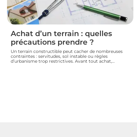
Achat d’un terrain : quelles
précautions prendre ?
Un terrain constructible peut cacher de nombreuses
contraintes : servitudes, sol instable ou règles
d’urbanisme trop restrictives. Avant tout achat,
l’acquéreur doit consulter le plan local d’urbanisme,
demander un certificat d’urbanisme et, si besoin, faire
réaliser une étude de sol pour sécuriser son projet de
construction. Nous vous guidons sur les vérifications à
effectuer avant de signer un compromis ou un acte de
vente.