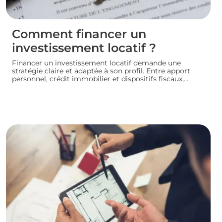
Comment financer un
investissement locatif ?
Financer un investissement locatif demande une
stratégie claire et adaptée à son profil. Entre apport
personnel, crédit immobilier et dispositifs fiscaux,
plusieurs leviers permettent de concrétiser un projet
rentable sans fragiliser sa situation financière.
Panorama des principales solutions pour construire un
plan de financement solide et lancer son
investissement locatif dans de bonnes conditions.