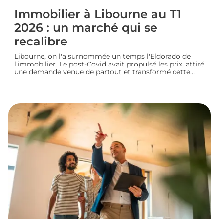
Immobilier à Libourne au T1
2026 : un marché qui se
recalibre
Libourne, on l'a surnommée un temps l'Eldorado de
l'immobilier. Le post-Covid avait propulsé les prix, attiré
une demande venue de partout et transformé cette
ville girondine en terrain de chasse pour les
investisseurs. Depuis, le marché a changé de rythme.