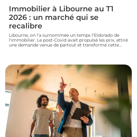
Immobilier à Libourne au T1
2026 : un marché qui se
recalibre
Libourne, on l'a surnommée un temps l'Eldorado de
l'immobilier. Le post-Covid avait propulsé les prix, attiré
une demande venue de partout et transformé cette
ville girondine en terrain de chasse pour les
investisseurs. Depuis, le marché a changé de rythme.