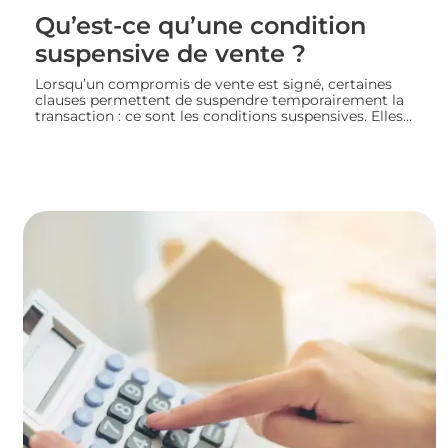
Qu’est-ce qu’une condition
suspensive de vente ?
Lorsqu’un compromis de vente est signé, certaines
clauses permettent de suspendre temporairement la
transaction : ce sont les conditions suspensives. Elles
encadrent des situations précises, comme l’obtention
d’un prêt ou l’autorisation d’urbanisme, et protègent
les deux parties jusqu’à la réalisation du projet
immobilier. Nous faisons le point sur leur
fonctionnement et leur rôle dans le bon déroulement
d’une transaction immobilière.