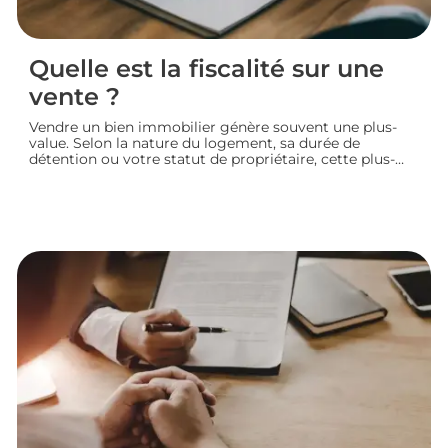
Quelle est la fiscalité sur une
vente ?
Vendre un bien immobilier génère souvent une plus-
value. Selon la nature du logement, sa durée de
détention ou votre statut de propriétaire, cette plus-
value peut être partiellement ou totalement imposée.
Faisons le point sur la fiscalité d’une vente immobilière
: calcul, taux, exonérations et démarches à connaître
avant de signer l’acte définitif.