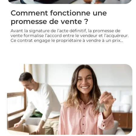
Comment fonctionne une
promesse de vente ?
Avant la signature de l’acte définitif, la promesse de
vente formalise l’accord entre le vendeur et l’acquéreur.
Ce contrat engage le propriétaire à vendre à un prix
convenu et accorde à l’acheteur un délai pour
confirmer son achat. Entre indemnité d’immobilisation,
conditions suspensives et droit de rétractation,
analysons le fonctionnement réel de cette étape clé
d’une transaction immobilière.