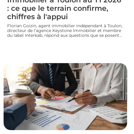
: ce que le terrain confirme,
chiffres à l'appui
Florian Goizin, agent immobilier indépendant à Toulon,
directeur de l’agence Keystone Immobilier et membre
du label Interkab, répond aux questions que se posent
les acheteurs et les vendeurs. Les données de
l'Observatoire Interkab valident, et parfois nuancent, ce
que le terrain révèle chaque jour.