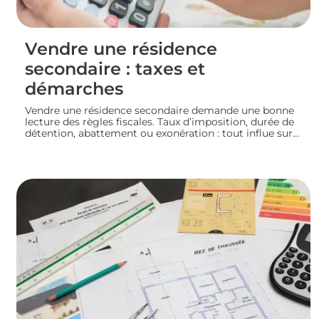
Vendre une résidence
secondaire : taxes et
démarches
Vendre une résidence secondaire demande une bonne
lecture des règles fiscales. Taux d’imposition, durée de
détention, abattement ou exonération : tout influe sur
le montant final. En préparant bien votre dossier, vous
mettez toutes les chances de votre côté pour vendre
dans les meilleures conditions. Zoom sur les
démarches et les taxes à connaître avant de se lancer.