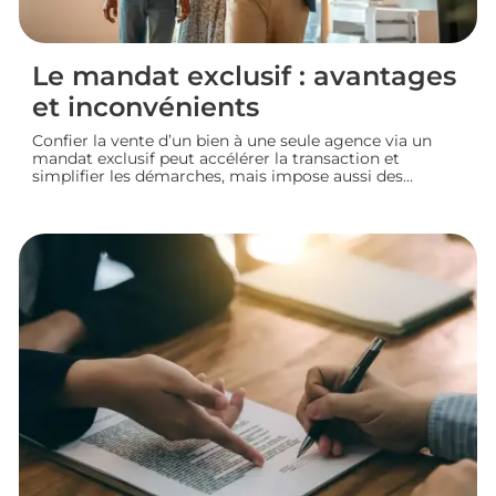
Le mandat exclusif : avantages
et inconvénients
Confier la vente d’un bien à une seule agence via un
mandat exclusif peut accélérer la transaction et
simplifier les démarches, mais impose aussi des
contraintes au propriétaire. Voyons comment
fonctionne ce type de contrat, ses avantages et ses
limites, pour bien choisir votre mode de vente
immobilière.