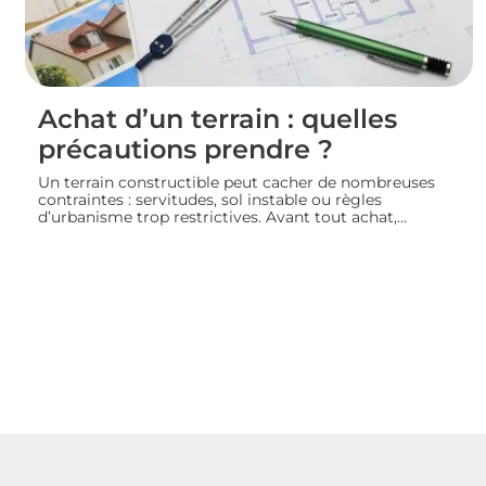
Achat d’un terrain : quelles
précautions prendre ?
Un terrain constructible peut cacher de nombreuses
contraintes : servitudes, sol instable ou règles
d’urbanisme trop restrictives. Avant tout achat,
l’acquéreur doit consulter le plan local d’urbanisme,
demander un certificat d’urbanisme et, si besoin, faire
réaliser une étude de sol pour sécuriser son projet de
construction. Nous vous guidons sur les vérifications à
effectuer avant de signer un compromis ou un acte de
vente.