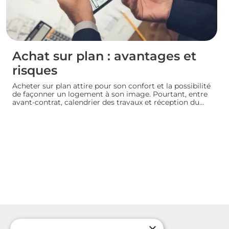
Achat sur plan : avantages et
risques
Acheter sur plan attire pour son confort et la possibilité
de façonner un logement à son image. Pourtant, entre
avant-contrat, calendrier des travaux et réception du
bien, chaque détail compte. Avant de s’engager dans
une vente en l’état futur d’achèvement, analysons
ensemble les atouts et les zones de vigilance de cette
démarche.