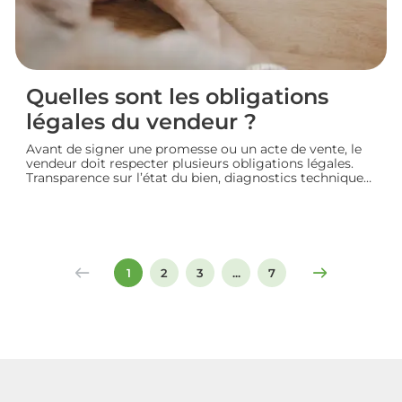
Quelles sont les obligations
légales du vendeur ?
Avant de signer une promesse ou un acte de vente, le
vendeur doit respecter plusieurs obligations légales.
Transparence sur l’état du bien, diagnostics techniques,
démarches de transfert de propriété chez le notaire…
chaque étape engage sa responsabilité vis-à-vis de
l’acheteur. Décryptage des principaux devoirs à
connaître pour vendre un logement en toute
conformité et éviter les litiges.
1
2
3
...
7