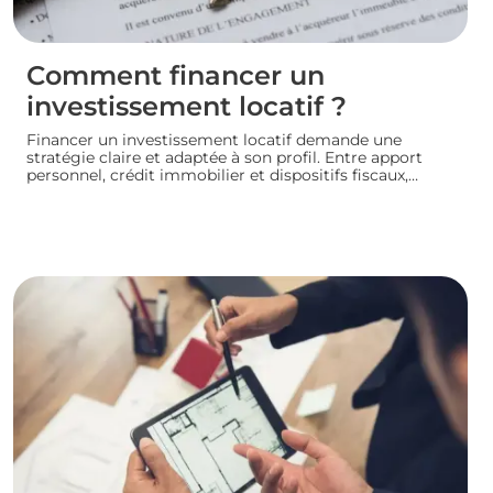
Comment financer un
investissement locatif ?
Financer un investissement locatif demande une
stratégie claire et adaptée à son profil. Entre apport
personnel, crédit immobilier et dispositifs fiscaux,
plusieurs leviers permettent de concrétiser un projet
rentable sans fragiliser sa situation financière.
Panorama des principales solutions pour construire un
plan de financement solide et lancer son
investissement locatif dans de bonnes conditions.