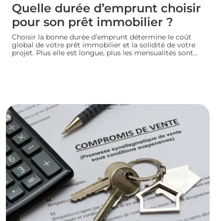
Quelle durée d’emprunt choisir
pour son prêt immobilier ?
Choisir la bonne durée d’emprunt détermine le coût
global de votre prêt immobilier et la solidité de votre
projet. Plus elle est longue, plus les mensualités sont
légères mais le coût total augmente. À l’inverse, un
crédit court coûte moins cher mais exige des revenus
confortables. Voici comment trouver la durée idéale
pour votre situation financière.