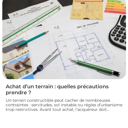
pour vendre un logement en toute conformité et éviter
les litiges.
Achat d’un terrain : quelles précautions
prendre ?
Un terrain constructible peut cacher de nombreuses
contraintes : servitudes, sol instable ou règles d’urbanisme
trop restrictives. Avant tout achat, l’acquéreur doit
consulter le plan local d’urbanisme, demander un
certificat d’urbanisme et, si besoin, faire réaliser une étude
de sol pour sécuriser son projet de construction. Nous
vous guidons sur les vérifications à effectuer avant de