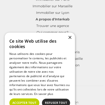
Immobilier sur Marseille
Immobilier sur Lyon
A propos d'Interkab
Trouver une agence
Qui sommes nous?
×
La charte Interkab
Ce site Web utilise des
Votre projet immobilier
cookies
Annonces immobilières sur Paris
Nous utilisons des cookies pour
personnaliser le contenu, les publicités et
Annonces immobilières sur Marseille
analyser notre trafic. Nous partageons
Annonces immobilières sur Lyon
également des informations sur votre
utilisation de notre site avec nos
partenaires de publicité et d'analyse qui
peuvent les combiner avec d'autres
informations que vous leur avez fournies ou
qu'ils ont collectées lors de votre utilisation
©2025 | Tous droits réservés
de leurs services.
En savoir plus
Plan du site
Conditions Générales d'Utilisation
ACCEPTER TOUT
REFUSER TOUT