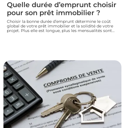
Quelle durée d’emprunt choisir
pour son prêt immobilier ?
Choisir la bonne durée d’emprunt détermine le coût
global de votre prêt immobilier et la solidité de votre
projet. Plus elle est longue, plus les mensualités sont
légères mais le coût total augmente. À l’inverse, un
crédit court coûte moins cher mais exige des revenus
confortables. Voici comment trouver la durée idéale
pour votre situation financière.