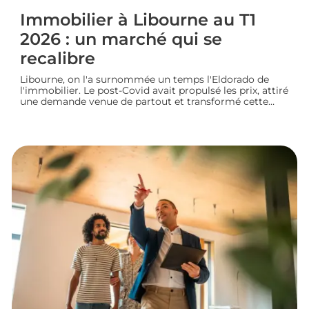
Immobilier à Libourne au T1
2026 : un marché qui se
recalibre
Libourne, on l'a surnommée un temps l'Eldorado de
l'immobilier. Le post-Covid avait propulsé les prix, attiré
une demande venue de partout et transformé cette
ville girondine en terrain de chasse pour les
investisseurs. Depuis, le marché a changé de rythme.