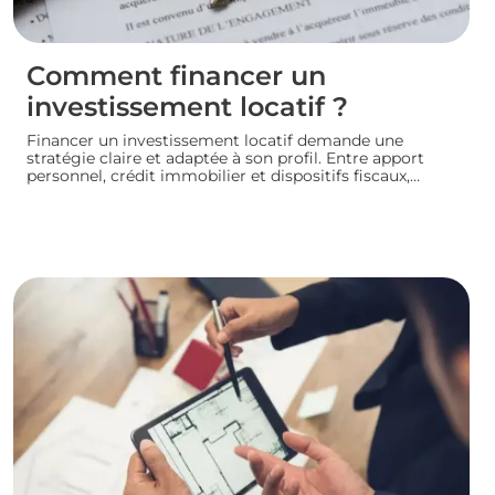
Comment financer un
investissement locatif ?
Financer un investissement locatif demande une
stratégie claire et adaptée à son profil. Entre apport
personnel, crédit immobilier et dispositifs fiscaux,
plusieurs leviers permettent de concrétiser un projet
rentable sans fragiliser sa situation financière.
Panorama des principales solutions pour construire un
plan de financement solide et lancer son
investissement locatif dans de bonnes conditions.