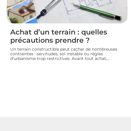
Achat d’un terrain : quelles
précautions prendre ?
Un terrain constructible peut cacher de nombreuses
contraintes : servitudes, sol instable ou règles
d’urbanisme trop restrictives. Avant tout achat,
l’acquéreur doit consulter le plan local d’urbanisme,
demander un certificat d’urbanisme et, si besoin, faire
réaliser une étude de sol pour sécuriser son projet de
construction. Nous vous guidons sur les vérifications à
effectuer avant de signer un compromis ou un acte de
vente.