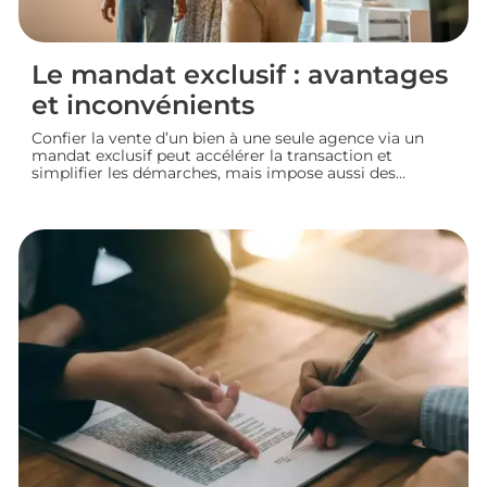
Le mandat exclusif : avantages
et inconvénients
Confier la vente d’un bien à une seule agence via un
mandat exclusif peut accélérer la transaction et
simplifier les démarches, mais impose aussi des
contraintes au propriétaire. Voyons comment
fonctionne ce type de contrat, ses avantages et ses
limites, pour bien choisir votre mode de vente
immobilière.