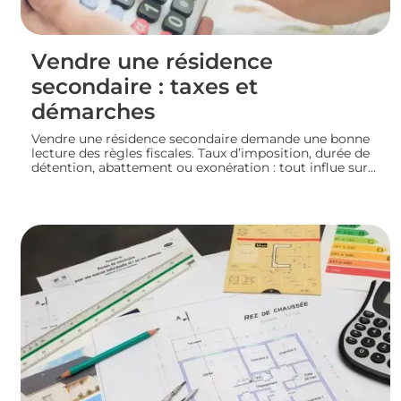
Vendre une résidence
secondaire : taxes et
démarches
Vendre une résidence secondaire demande une bonne
lecture des règles fiscales. Taux d’imposition, durée de
détention, abattement ou exonération : tout influe sur
le montant final. En préparant bien votre dossier, vous
mettez toutes les chances de votre côté pour vendre
dans les meilleures conditions. Zoom sur les
démarches et les taxes à connaître avant de se lancer.