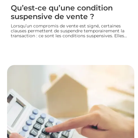
Qu’est-ce qu’une condition
suspensive de vente ?
Lorsqu’un compromis de vente est signé, certaines
clauses permettent de suspendre temporairement la
transaction : ce sont les conditions suspensives. Elles
encadrent des situations précises, comme l’obtention
d’un prêt ou l’autorisation d’urbanisme, et protègent
les deux parties jusqu’à la réalisation du projet
immobilier. Nous faisons le point sur leur
fonctionnement et leur rôle dans le bon déroulement
d’une transaction immobilière.