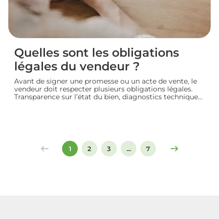
Quelles sont les obligations
légales du vendeur ?
Avant de signer une promesse ou un acte de vente, le
vendeur doit respecter plusieurs obligations légales.
Transparence sur l’état du bien, diagnostics techniques,
démarches de transfert de propriété chez le notaire…
chaque étape engage sa responsabilité vis-à-vis de
l’acheteur. Décryptage des principaux devoirs à
connaître pour vendre un logement en toute
conformité et éviter les litiges.
1
2
3
...
7