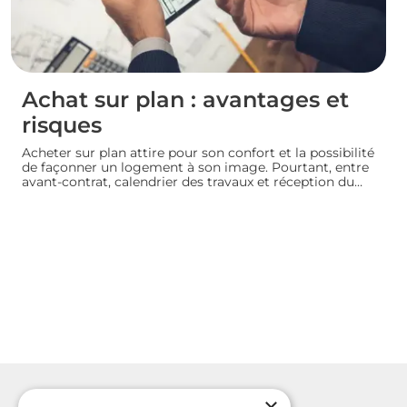
Achat sur plan : avantages et
risques
Acheter sur plan attire pour son confort et la possibilité
de façonner un logement à son image. Pourtant, entre
avant-contrat, calendrier des travaux et réception du
bien, chaque détail compte. Avant de s’engager dans
une vente en l’état futur d’achèvement, analysons
ensemble les atouts et les zones de vigilance de cette
démarche.