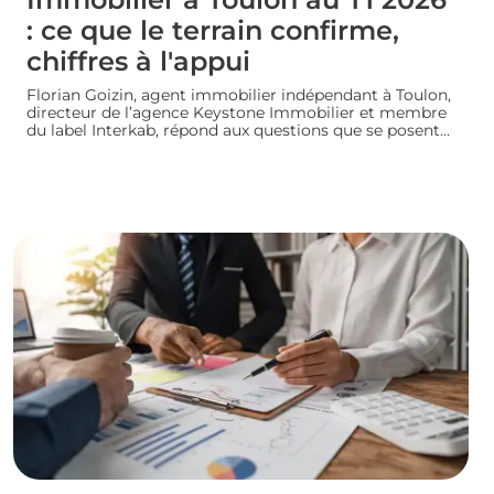
: ce que le terrain confirme,
chiffres à l'appui
Florian Goizin, agent immobilier indépendant à Toulon,
directeur de l’agence Keystone Immobilier et membre
du label Interkab, répond aux questions que se posent
les acheteurs et les vendeurs. Les données de
l'Observatoire Interkab valident, et parfois nuancent, ce
que le terrain révèle chaque jour.