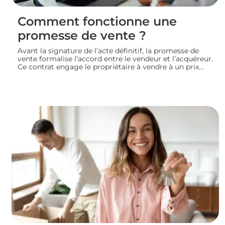
Comment fonctionne une
promesse de vente ?
Avant la signature de l’acte définitif, la promesse de
vente formalise l’accord entre le vendeur et l’acquéreur.
Ce contrat engage le propriétaire à vendre à un prix
convenu et accorde à l’acheteur un délai pour
confirmer son achat. Entre indemnité d’immobilisation,
conditions suspensives et droit de rétractation,
analysons le fonctionnement réel de cette étape clé
d’une transaction immobilière.