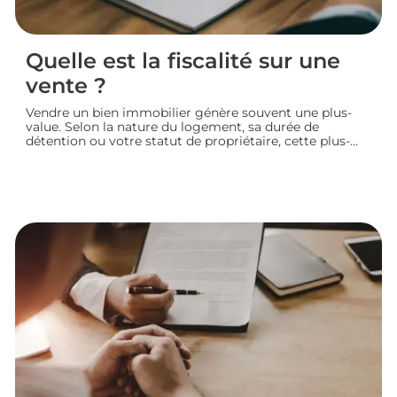
Quelle est la fiscalité sur une
vente ?
Vendre un bien immobilier génère souvent une plus-
value. Selon la nature du logement, sa durée de
détention ou votre statut de propriétaire, cette plus-
value peut être partiellement ou totalement imposée.
Faisons le point sur la fiscalité d’une vente immobilière
: calcul, taux, exonérations et démarches à connaître
avant de signer l’acte définitif.