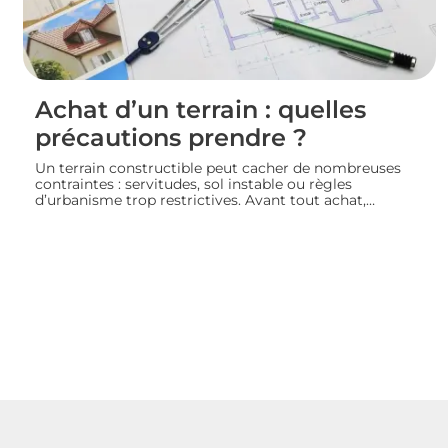
Achat d’un terrain : quelles
précautions prendre ?
Un terrain constructible peut cacher de nombreuses
contraintes : servitudes, sol instable ou règles
d’urbanisme trop restrictives. Avant tout achat,
l’acquéreur doit consulter le plan local d’urbanisme,
demander un certificat d’urbanisme et, si besoin, faire
réaliser une étude de sol pour sécuriser son projet de
construction. Nous vous guidons sur les vérifications à
effectuer avant de signer un compromis ou un acte de
vente.