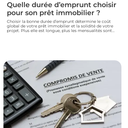
Quelle durée d’emprunt choisir
pour son prêt immobilier ?
Choisir la bonne durée d’emprunt détermine le coût
global de votre prêt immobilier et la solidité de votre
projet. Plus elle est longue, plus les mensualités sont
légères mais le coût total augmente. À l’inverse, un
crédit court coûte moins cher mais exige des revenus
confortables. Voici comment trouver la durée idéale
pour votre situation financière.