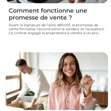
Comment fonctionne une
promesse de vente ?
Avant la signature de l’acte définitif, la promesse de
vente formalise l’accord entre le vendeur et l’acquéreur.
Ce contrat engage le propriétaire à vendre à un prix
convenu et accorde à l’acheteur un délai pour
confirmer son achat. Entre indemnité d’immobilisation,
conditions suspensives et droit de rétractation,
analysons le fonctionnement réel de cette étape clé
d’une transaction immobilière.