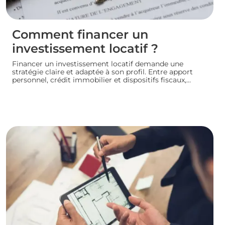
Comment financer un
investissement locatif ?
Financer un investissement locatif demande une
stratégie claire et adaptée à son profil. Entre apport
personnel, crédit immobilier et dispositifs fiscaux,
plusieurs leviers permettent de concrétiser un projet
rentable sans fragiliser sa situation financière.
Panorama des principales solutions pour construire un
plan de financement solide et lancer son
investissement locatif dans de bonnes conditions.