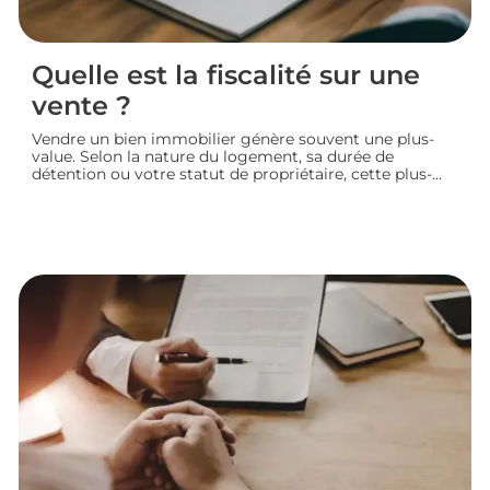
Quelle est la fiscalité sur une
vente ?
Vendre un bien immobilier génère souvent une plus-
value. Selon la nature du logement, sa durée de
détention ou votre statut de propriétaire, cette plus-
value peut être partiellement ou totalement imposée.
Faisons le point sur la fiscalité d’une vente immobilière
: calcul, taux, exonérations et démarches à connaître
avant de signer l’acte définitif.