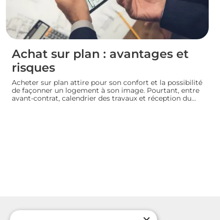
Achat sur plan : avantages et
risques
Acheter sur plan attire pour son confort et la possibilité
de façonner un logement à son image. Pourtant, entre
avant-contrat, calendrier des travaux et réception du
bien, chaque détail compte. Avant de s’engager dans
une vente en l’état futur d’achèvement, analysons
ensemble les atouts et les zones de vigilance de cette
démarche.