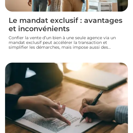
Le mandat exclusif : avantages
et inconvénients
Confier la vente d’un bien à une seule agence via un
mandat exclusif peut accélérer la transaction et
simplifier les démarches, mais impose aussi des
contraintes au propriétaire. Voyons comment
fonctionne ce type de contrat, ses avantages et ses
limites, pour bien choisir votre mode de vente
immobilière.