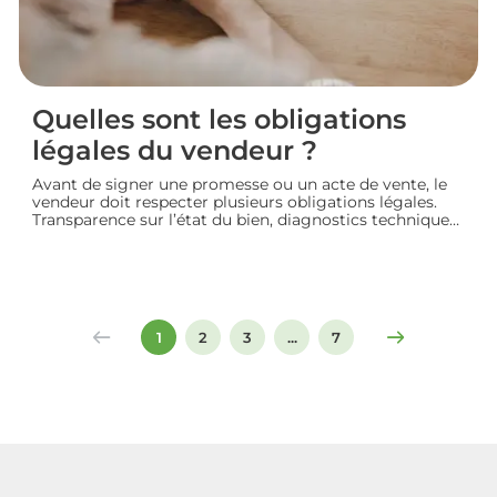
Quelles sont les obligations
légales du vendeur ?
Avant de signer une promesse ou un acte de vente, le
vendeur doit respecter plusieurs obligations légales.
Transparence sur l’état du bien, diagnostics techniques,
démarches de transfert de propriété chez le notaire…
chaque étape engage sa responsabilité vis-à-vis de
l’acheteur. Décryptage des principaux devoirs à
connaître pour vendre un logement en toute
conformité et éviter les litiges.
1
2
3
...
7