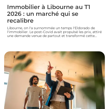
Immobilier à Libourne au T1
2026 : un marché qui se
recalibre
Libourne, on l'a surnommée un temps l'Eldorado de
l'immobilier. Le post-Covid avait propulsé les prix, attiré
une demande venue de partout et transformé cette
ville girondine en terrain de chasse pour les
investisseurs. Depuis, le marché a changé de rythme.