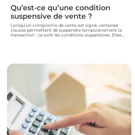
Qu’est-ce qu’une condition
suspensive de vente ?
Lorsqu’un compromis de vente est signé, certaines
clauses permettent de suspendre temporairement la
transaction : ce sont les conditions suspensives. Elles
encadrent des situations précises, comme l’obtention
d’un prêt ou l’autorisation d’urbanisme, et protègent
les deux parties jusqu’à la réalisation du projet
immobilier. Nous faisons le point sur leur
fonctionnement et leur rôle dans le bon déroulement
d’une transaction immobilière.