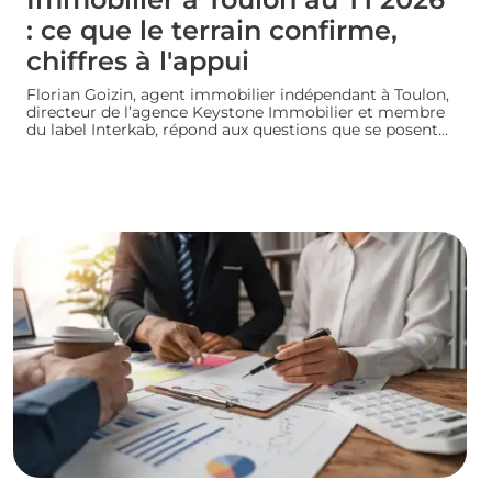
: ce que le terrain confirme,
chiffres à l'appui
Florian Goizin, agent immobilier indépendant à Toulon,
directeur de l’agence Keystone Immobilier et membre
du label Interkab, répond aux questions que se posent
les acheteurs et les vendeurs. Les données de
l'Observatoire Interkab valident, et parfois nuancent, ce
que le terrain révèle chaque jour.