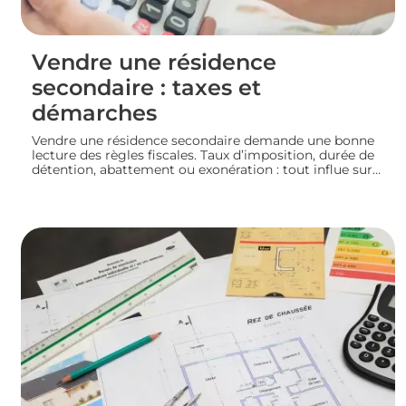
Vendre une résidence
secondaire : taxes et
démarches
Vendre une résidence secondaire demande une bonne
lecture des règles fiscales. Taux d’imposition, durée de
détention, abattement ou exonération : tout influe sur
le montant final. En préparant bien votre dossier, vous
mettez toutes les chances de votre côté pour vendre
dans les meilleures conditions. Zoom sur les
démarches et les taxes à connaître avant de se lancer.