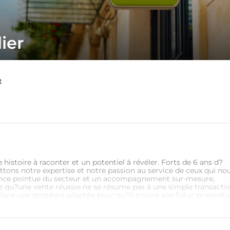
ier
t
stoire à raconter et un potentiel à révéler. Forts de 6 ans d?
tons notre expertise et notre passion au service de ceux qui no
sance pointue du secteur et un accompagnement sur-mesure,
e qu?une vente réussie ne se résume pas à une simple transactio
ace une stratégie adaptée pour qu?il trouve son futur propriéta
offrons une vision, une démarche personnalisée et un engageme