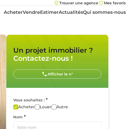
Trouver une agence
Mes favoris
Acheter
Vendre
Estimer
Actualités
Qui sommes-nous
Un projet immobilier ?
Contactez-nous !
Afficher le n°
*
Vous souhaitez :
Acheter
Louer
Autre
*
Nom