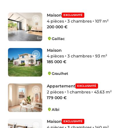
Maison
EXCLUSIVITÉ
4 pièces
3 chambres
107 m²
200 000 €
Gaillac
Gare-La Clavelle
Maison
4 pièces
3 chambres
93 m²
185 000 €
Graulhet
La Ventenaye-Saint-Mémy-Bellevue
Appartement
EXCLUSIVITÉ
2 pièces
1 chambres
43.63 m²
179 000 €
Albi
Hypercentre
Maison
EXCLUSIVITÉ
4 pièces
3 chambres
140 m²