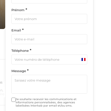
*
Prénom
*
Email
*
Téléphone
France
+33
*
Message
us
n,
ire
nt
Je souhaite recevoir les communications et
informations personnalisées, des agences
labelisées Interkab par email et/ou sms.