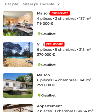
Trier par
Date la plus récente
Maison
EXCLUSIVITÉ
4 pièces
3 chambres
137 m²
119 000 €
Graulhet
Panessac
Villa
EXCLUSIVITÉ
6 pièces
5 chambres
215 m²
370 000 €
Graulhet
Nabeillou-La Jonquière
Maison
6 pièces
4 chambres
140 m²
259 000 €
Graulhet
Miquelou-Saint-André
Appartement
2 pièces
1 chambres
47.34 m²