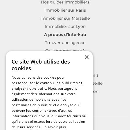
Nos guides immobiliers
Immobilier sur Paris
Immobilier sur Marseille
Immobilier sur Lyon
A propos d'Interkab
Trouver une agence
Qui sommes nous?
×
La charte Interkab
Ce site Web utilise des
Votre projet immobilier
cookies
Annonces immobilières sur Paris
Nous utilisons des cookies pour
personnaliser le contenu, les publicités et
Annonces immobilières sur Marseille
analyser notre trafic. Nous partageons
Annonces immobilières sur Lyon
également des informations sur votre
utilisation de notre site avec nos
partenaires de publicité et d'analyse qui
peuvent les combiner avec d'autres
informations que vous leur avez fournies ou
qu'ils ont collectées lors de votre utilisation
©2025 | Tous droits réservés
de leurs services.
En savoir plus