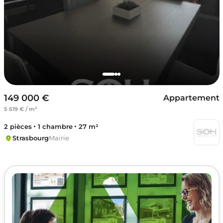
149 000 €
Appartement
5 519 € / m²
2 pièces
1 chambre
27 m²
Strasbourg
Mairie