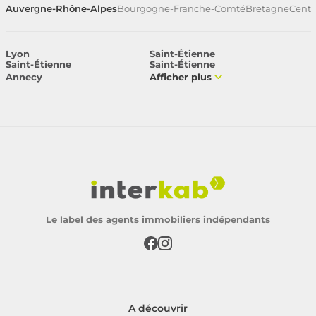
Auvergne-Rhône-Alpes
Bourgogne-Franche-Comté
Bretagne
Centr
Lyon
Saint-Étienne
Saint-Étienne
Saint-Étienne
Annecy
Afficher plus
Le label des agents immobiliers indépendants
A découvrir