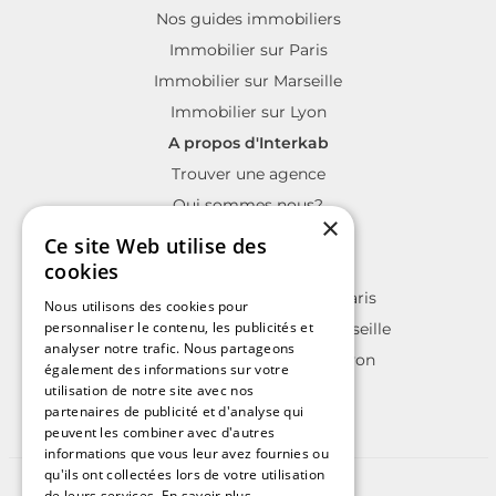
Nos guides immobiliers
Immobilier sur Paris
Immobilier sur Marseille
Immobilier sur Lyon
A propos d'Interkab
Trouver une agence
Qui sommes nous?
×
La charte Interkab
Ce site Web utilise des
Votre projet immobilier
cookies
Annonces immobilières sur Paris
Nous utilisons des cookies pour
personnaliser le contenu, les publicités et
Annonces immobilières sur Marseille
analyser notre trafic. Nous partageons
Annonces immobilières sur Lyon
également des informations sur votre
utilisation de notre site avec nos
partenaires de publicité et d'analyse qui
peuvent les combiner avec d'autres
informations que vous leur avez fournies ou
qu'ils ont collectées lors de votre utilisation
©2025 | Tous droits réservés
de leurs services.
En savoir plus