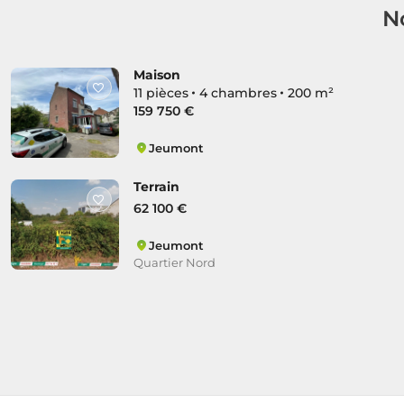
N
Maison
11 pièces
4 chambres
200 m²
159 750 €
Jeumont
Zone d'Activités
Terrain
62 100 €
Jeumont
Quartier Nord