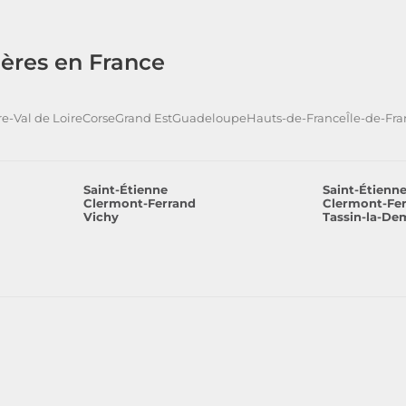
ères en France
e-Val de Loire
Corse
Grand Est
Guadeloupe
Hauts-de-France
Île-de-Fr
Saint-Étienne
Saint-Étienn
Clermont-Ferrand
Clermont-Fe
Vichy
Tassin-la-De