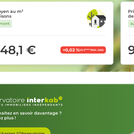
oyen au m²
Pr
isons
de
umont
s
048,1 €
+0,02 %
ème
VS 2
TRIM. 2026
aitez en savoir davantage ?
z plus !
chargez l'Observatoire