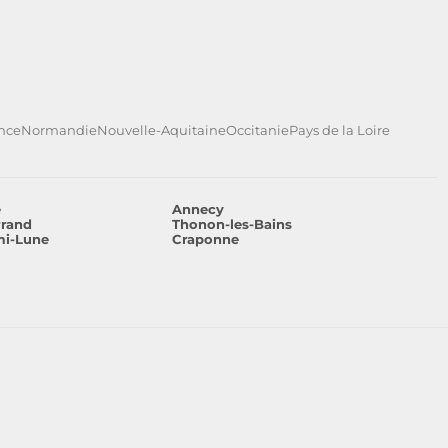
ance
Normandie
Nouvelle-Aquitaine
Occitanie
Pays de la Loire
e
Annecy
rrand
Thonon-les-Bains
mi-Lune
Craponne