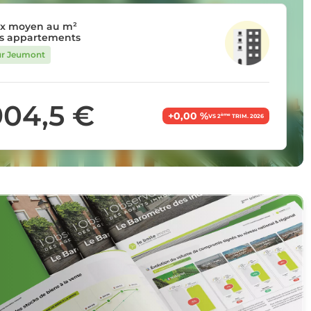
ix moyen au m²
s appartements
ur Jeumont
904,5 €
+0,00 %
ème
VS 2
TRIM. 2026