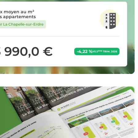
ix moyen au m²
s appartements
ur La Chapelle-sur-Erdre
3 990,0 €
-4,22 %
ème
VS 2
TRIM. 2026