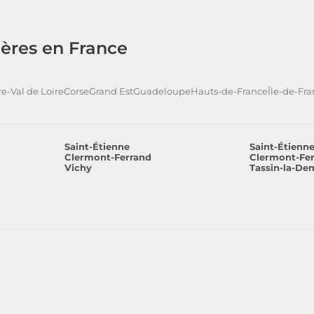
ères en France
e-Val de Loire
Corse
Grand Est
Guadeloupe
Hauts-de-France
Île-de-Fr
Saint-Étienne
Saint-Étienn
Clermont-Ferrand
Clermont-Fe
Vichy
Tassin-la-De