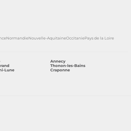
ance
Normandie
Nouvelle-Aquitaine
Occitanie
Pays de la Loire
e
Annecy
rrand
Thonon-les-Bains
mi-Lune
Craponne