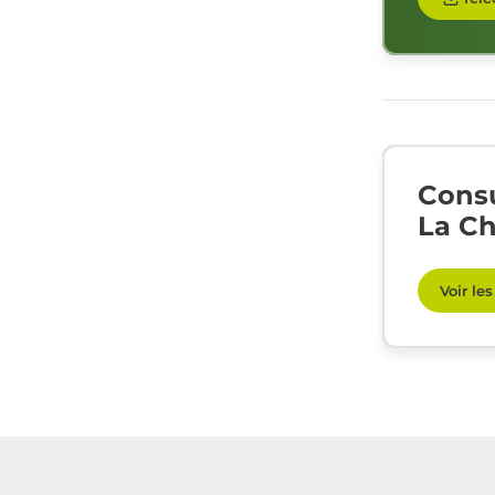
Consu
La Ch
Voir le