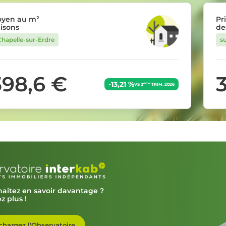
oyen au m²
Pr
isons
de
Chapelle-sur-Erdre
s
398,6 €
-13,21 %
ème
VS 2
TRIM. 2026
aitez en savoir davantage ?
z plus !
chargez l'Observatoire