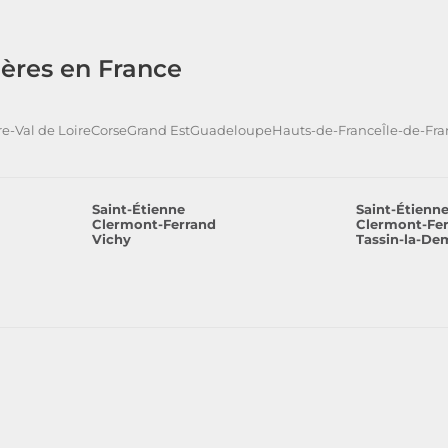
ères en France
e-Val de Loire
Corse
Grand Est
Guadeloupe
Hauts-de-France
Île-de-Fr
Saint-Étienne
Saint-Étienn
Clermont-Ferrand
Clermont-Fe
Vichy
Tassin-la-De