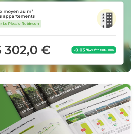
ix moyen au m²
s appartements
ur Le Plessis-Robinson
6 302,0 €
-0,03 %
ème
VS 2
TRIM. 2026