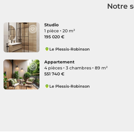
Notre s
Studio
1 pièce
20 m²
195 020 €
Le Plessis-Robinson
Hachette
Appartement
4 pièces
3 chambres
89 m²
551 740 €
Le Plessis-Robinson
Hachette