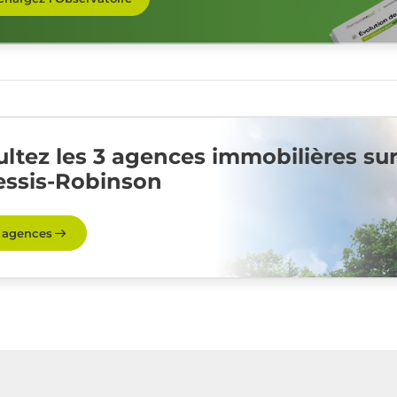
ltez les 3 agences immobilières su
essis-Robinson
s agences