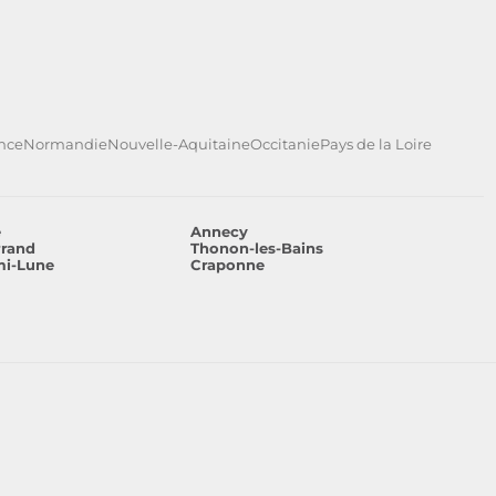
ance
Normandie
Nouvelle-Aquitaine
Occitanie
Pays de la Loire
e
Annecy
rrand
Thonon-les-Bains
mi-Lune
Craponne