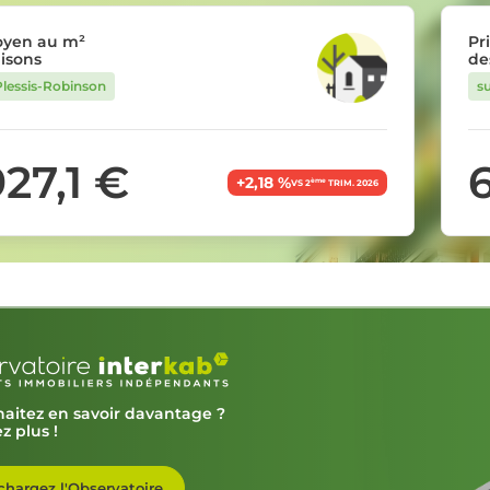
oyen au m²
Pr
isons
de
Plessis-Robinson
s
927,1 €
+2,18 %
ème
VS 2
TRIM. 2026
aitez en savoir davantage ?
z plus !
chargez l'Observatoire