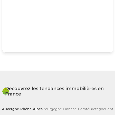
Découvrez les tendances immobilières en
France
Auvergne-Rhône-Alpes
Bourgogne-Franche-Comté
Bretagne
Centr