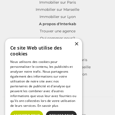
Immobilier sur Paris
Immobilier sur Marseille
Immobilier sur Lyon
A propos d'Interkab
Trouver une agence
Qui sommes nous?
×
La charte Interkab
Ce site Web utilise des
Votre projet immobilier
cookies
Annonces immobilières sur Paris
Nous utilisons des cookies pour
personnaliser le contenu, les publicités et
Annonces immobilières sur Marseille
analyser notre trafic. Nous partageons
Annonces immobilières sur Lyon
également des informations sur votre
utilisation de notre site avec nos
partenaires de publicité et d'analyse qui
peuvent les combiner avec d'autres
informations que vous leur avez fournies ou
qu'ils ont collectées lors de votre utilisation
©2025 | Tous droits réservés
de leurs services.
En savoir plus
Plan du site
Conditions Générales d'Utilisation