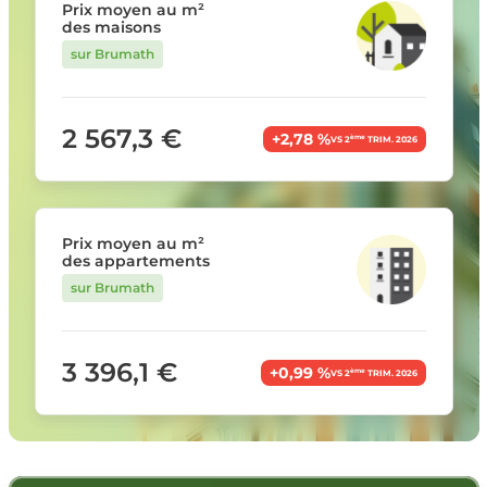
Prix moyen au m²
des maisons
sur Brumath
2 567,3 €
+2,78 %
ème
VS 2
TRIM. 2026
Prix moyen au m²
des appartements
sur Brumath
3 396,1 €
+0,99 %
ème
VS 2
TRIM. 2026