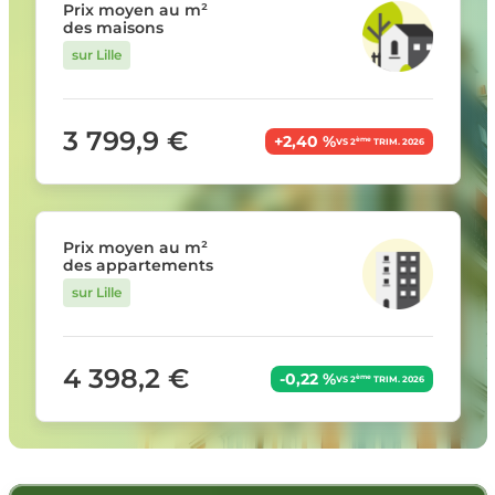
Prix moyen au m²
des maisons
sur Lille
3 799,9 €
+2,40 %
ème
VS 2
TRIM. 2026
Prix moyen au m²
des appartements
sur Lille
4 398,2 €
-0,22 %
ème
VS 2
TRIM. 2026