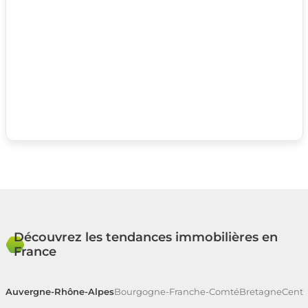
Découvrez les tendances immobilières en
France
Auvergne-Rhône-Alpes
Bourgogne-Franche-Comté
Bretagne
Centr