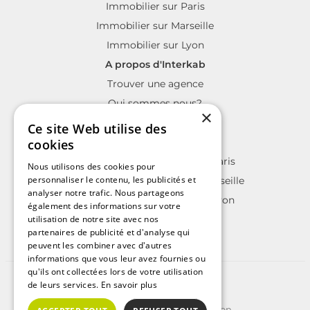
Immobilier sur Paris
Immobilier sur Marseille
Immobilier sur Lyon
A propos d'Interkab
Trouver une agence
Qui sommes nous?
×
La charte Interkab
Ce site Web utilise des
Votre projet immobilier
cookies
Annonces immobilières sur Paris
Nous utilisons des cookies pour
personnaliser le contenu, les publicités et
Annonces immobilières sur Marseille
analyser notre trafic. Nous partageons
Annonces immobilières sur Lyon
également des informations sur votre
utilisation de notre site avec nos
partenaires de publicité et d'analyse qui
peuvent les combiner avec d'autres
informations que vous leur avez fournies ou
qu'ils ont collectées lors de votre utilisation
©2025 | Tous droits réservés
de leurs services.
En savoir plus
Plan du site
Conditions Générales d'Utilisation