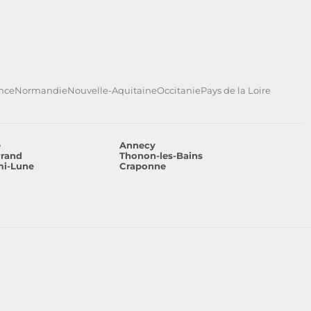
ance
Normandie
Nouvelle-Aquitaine
Occitanie
Pays de la Loire
e
Annecy
rrand
Thonon-les-Bains
mi-Lune
Craponne