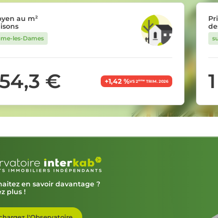
oyen au m²
Pr
isons
de
ume-les-Dames
s
654,3 €
1
+1,42 %
ème
VS 2
TRIM. 2026
aitez en savoir davantage ?
z plus !
chargez l'Observatoire