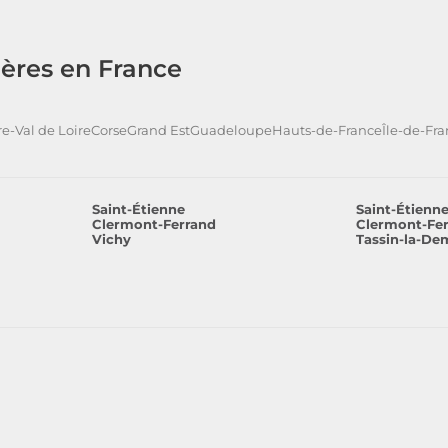
ères en France
e-Val de Loire
Corse
Grand Est
Guadeloupe
Hauts-de-France
Île-de-Fr
Saint-Étienne
Saint-Étienn
Clermont-Ferrand
Clermont-Fe
Vichy
Tassin-la-De