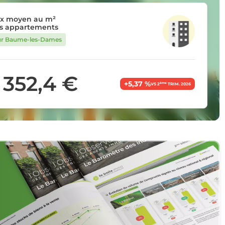
ix moyen au m²
s appartements
ur Baume-les-Dames
 352,4 €
+5,37 %
ème
VS 2
TRIM. 2026