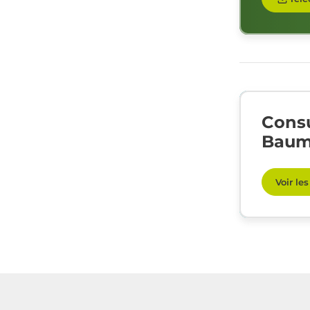
Consu
Baum
Voir le