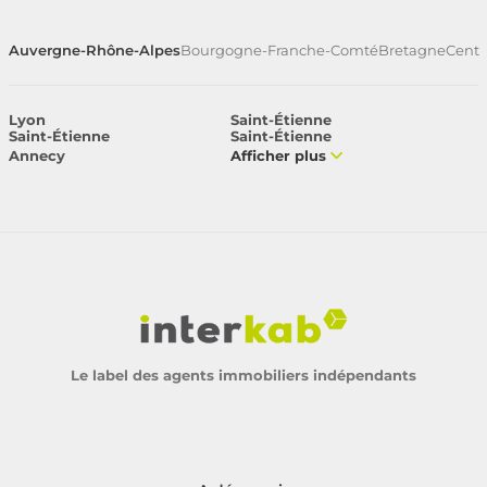
Auvergne-Rhône-Alpes
Bourgogne-Franche-Comté
Bretagne
Centr
Lyon
Saint-Étienne
Saint-Étienne
Saint-Étienne
Annecy
Afficher plus
Le label des agents immobiliers indépendants