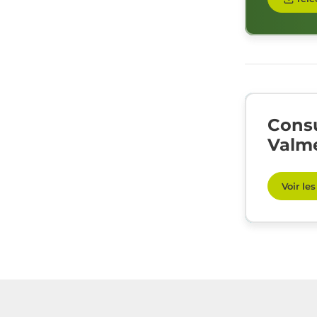
Consu
Valme
Voir le