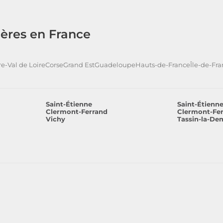
ères en France
e-Val de Loire
Corse
Grand Est
Guadeloupe
Hauts-de-France
Île-de-Fr
Saint-Étienne
Saint-Étienn
Clermont-Ferrand
Clermont-Fe
Vichy
Tassin-la-De