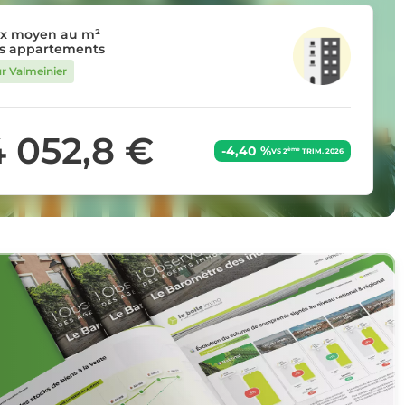
ix moyen au m²
s appartements
ur Valmeinier
4 052,8 €
-4,40 %
ème
VS 2
TRIM. 2026