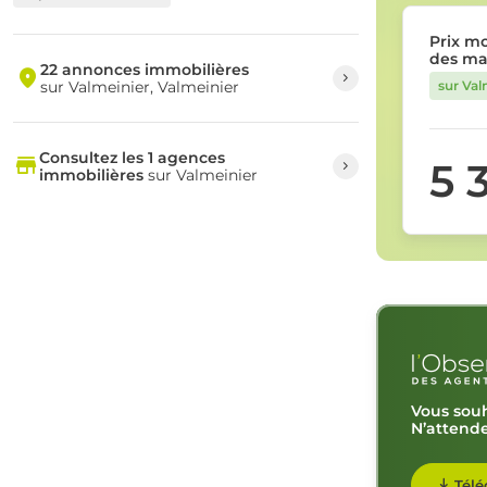
Prix m
des ma
22 annonces immobilières
sur Valmeinier, Valmeinier
sur Val
Consultez les 1 agences
5 
immobilières
sur Valmeinier
Vous souh
N’attende
Télé