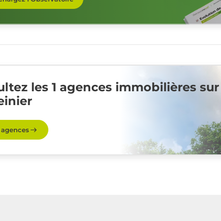
ltez les 1 agences immobilières sur
inier
s agences