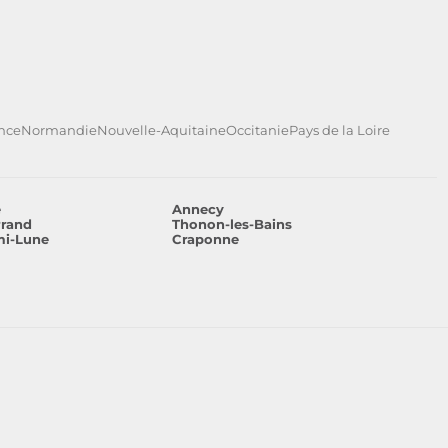
ance
Normandie
Nouvelle-Aquitaine
Occitanie
Pays de la Loire
e
Annecy
rrand
Thonon-les-Bains
mi-Lune
Craponne