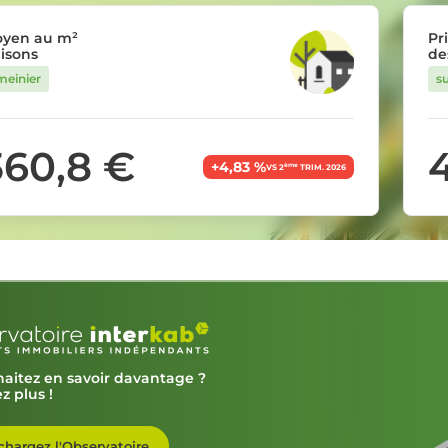
oyen au m²
Pr
isons
de
meinier
s
360,8 €
+4,83 %
ème
VS 2
TRIM. 2026
aitez en savoir davantage ?
z plus !
chargez l'Observatoire