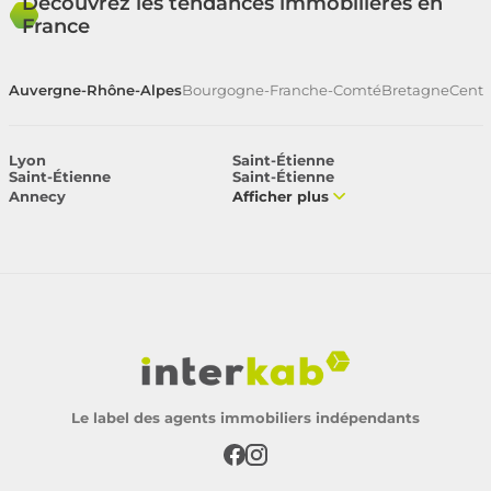
Découvrez les tendances immobilières en
France
Auvergne-Rhône-Alpes
Bourgogne-Franche-Comté
Bretagne
Centr
Lyon
Saint-Étienne
Saint-Étienne
Saint-Étienne
Annecy
Afficher plus
Le label des agents immobiliers indépendants