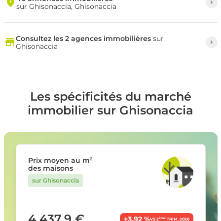
sur Ghisonaccia, Ghisonaccia
Consultez les 2 agences immobilières
sur
Ghisonaccia
Les spécificités du marché
immobilier sur Ghisonaccia
Prix moyen au m²
des maisons
sur Ghisonaccia
4 437,9 €
+3,92 %
ème
VS 2
TRIM. 2026