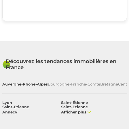
Découvrez les tendances immobilières en
France
Auvergne-Rhône-Alpes
Bourgogne-Franche-Comté
Bretagne
Centr
Lyon
Saint-Étienne
Saint-Étienne
Saint-Étienne
Annecy
Afficher plus