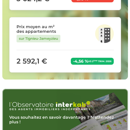
Prix moyen au m²
des appartements
sur Tignieu-Jameyzieu
2 592,1 €
-4,56 %
ème
VS 2
TRIM. 2026
Vous souhaitez en savoir davantage ? N’attendez
plus !