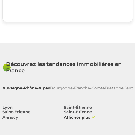
Découvrez les tendances immobilières en
France
Auvergne-Rhône-Alpes
Bourgogne-Franche-Comté
Bretagne
Centr
Lyon
Saint-Étienne
Saint-Étienne
Saint-Étienne
Annecy
Afficher plus