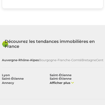
Découvrez les tendances immobilières en
France
Auvergne-Rhône-Alpes
Bourgogne-Franche-Comté
Bretagne
Centr
Lyon
Saint-Étienne
Saint-Étienne
Saint-Étienne
Annecy
Afficher plus