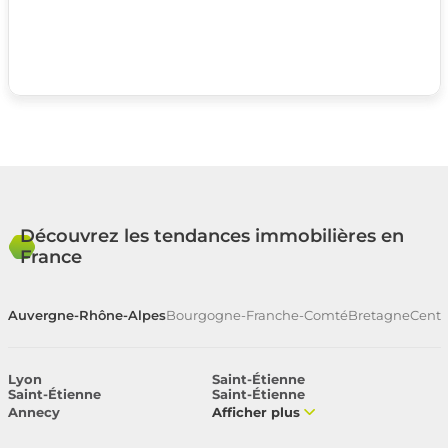
Découvrez les tendances immobilières en
France
Auvergne-Rhône-Alpes
Bourgogne-Franche-Comté
Bretagne
Centr
Lyon
Saint-Étienne
Saint-Étienne
Saint-Étienne
Annecy
Afficher plus