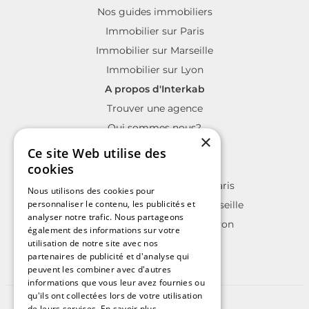
Nos guides immobiliers
Immobilier sur Paris
Immobilier sur Marseille
Immobilier sur Lyon
A propos d'Interkab
Trouver une agence
Qui sommes nous?
×
La charte Interkab
Ce site Web utilise des
Votre projet immobilier
cookies
Annonces immobilières sur Paris
Nous utilisons des cookies pour
personnaliser le contenu, les publicités et
Annonces immobilières sur Marseille
analyser notre trafic. Nous partageons
Annonces immobilières sur Lyon
également des informations sur votre
utilisation de notre site avec nos
partenaires de publicité et d'analyse qui
peuvent les combiner avec d'autres
informations que vous leur avez fournies ou
qu'ils ont collectées lors de votre utilisation
©2025 | Tous droits réservés
de leurs services.
En savoir plus