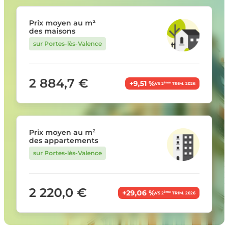
Prix moyen au m²
des maisons
sur Portes-lès-Valence
2 884,7 €
+9,51 %
ème
VS 2
TRIM. 2026
Prix moyen au m²
des appartements
sur Portes-lès-Valence
2 220,0 €
+29,06 %
ème
VS 2
TRIM. 2026