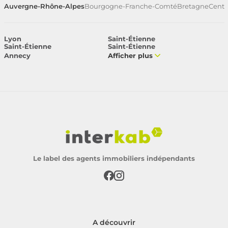
Auvergne-Rhône-Alpes
Bourgogne-Franche-Comté
Bretagne
Centr
Lyon
Saint-Étienne
Saint-Étienne
Saint-Étienne
Annecy
Afficher plus
Le label des agents immobiliers indépendants
A découvrir