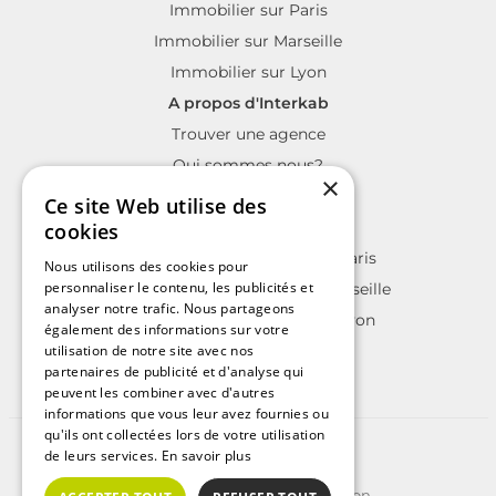
Immobilier sur Paris
Immobilier sur Marseille
Immobilier sur Lyon
A propos d'Interkab
Trouver une agence
Qui sommes nous?
×
La charte Interkab
Ce site Web utilise des
Votre projet immobilier
cookies
Annonces immobilières sur Paris
Nous utilisons des cookies pour
personnaliser le contenu, les publicités et
Annonces immobilières sur Marseille
analyser notre trafic. Nous partageons
Annonces immobilières sur Lyon
également des informations sur votre
utilisation de notre site avec nos
partenaires de publicité et d'analyse qui
peuvent les combiner avec d'autres
informations que vous leur avez fournies ou
qu'ils ont collectées lors de votre utilisation
©2025 | Tous droits réservés
de leurs services.
En savoir plus
Plan du site
Conditions Générales d'Utilisation