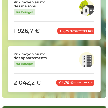
Prix moyen au m²
des maisons
sur Bourges
1 926,7 €
+12,39 %
ème
VS 2
TRIM. 2026
Prix moyen au m²
des appartements
sur Bourges
2 042,2 €
+14,70 %
ème
VS 2
TRIM. 2026