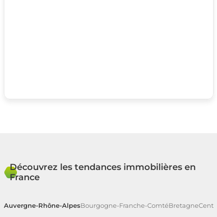
Découvrez les tendances immobilières en
France
Auvergne-Rhône-Alpes
Bourgogne-Franche-Comté
Bretagne
Centr