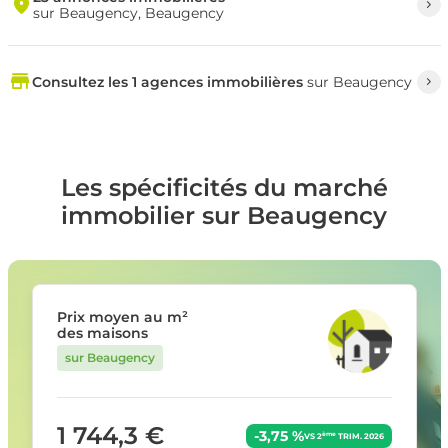
sur Beaugency, Beaugency
Consultez les 1 agences immobilières
sur Beaugency
Les spécificités du marché
immobilier sur Beaugency
Prix moyen au m²
des maisons
sur Beaugency
1 744,3 €
-3,75 %
ème
VS 2
TRIM. 2026