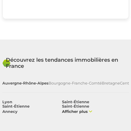
Découvrez les tendances immobilières en
France
Auvergne-Rhône-Alpes
Bourgogne-Franche-Comté
Bretagne
Centr
Lyon
Saint-Étienne
Saint-Étienne
Saint-Étienne
Annecy
Afficher plus