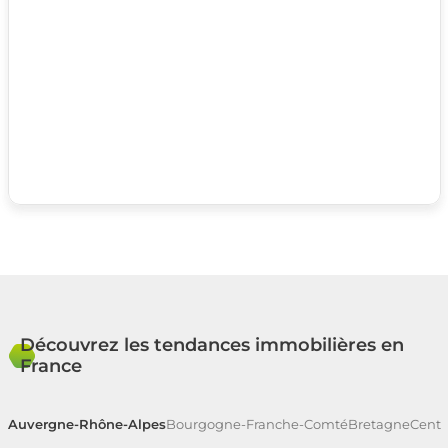
Découvrez les tendances immobilières en
France
Auvergne-Rhône-Alpes
Bourgogne-Franche-Comté
Bretagne
Centr