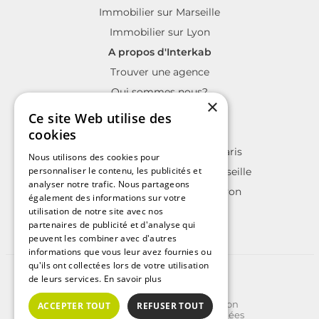
Immobilier sur Marseille
Immobilier sur Lyon
A propos d'Interkab
Trouver une agence
Qui sommes nous?
×
La charte Interkab
Ce site Web utilise des
Votre projet immobilier
cookies
Annonces immobilières sur Paris
Nous utilisons des cookies pour
personnaliser le contenu, les publicités et
Annonces immobilières sur Marseille
analyser notre trafic. Nous partageons
Annonces immobilières sur Lyon
également des informations sur votre
utilisation de notre site avec nos
partenaires de publicité et d'analyse qui
peuvent les combiner avec d'autres
informations que vous leur avez fournies ou
qu'ils ont collectées lors de votre utilisation
©2025 | Tous droits réservés
de leurs services.
En savoir plus
Plan du site
Conditions Générales d'Utilisation
ACCEPTER TOUT
REFUSER TOUT
Politique de protection des données