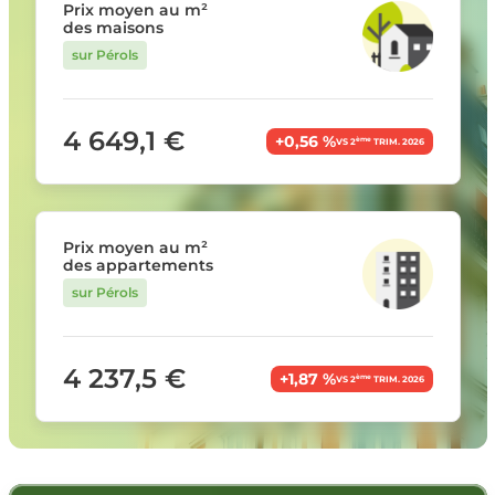
Prix moyen au m²
des maisons
sur Pérols
4 649,1 €
+0,56 %
ème
VS 2
TRIM. 2026
Prix moyen au m²
des appartements
sur Pérols
4 237,5 €
+1,87 %
ème
VS 2
TRIM. 2026