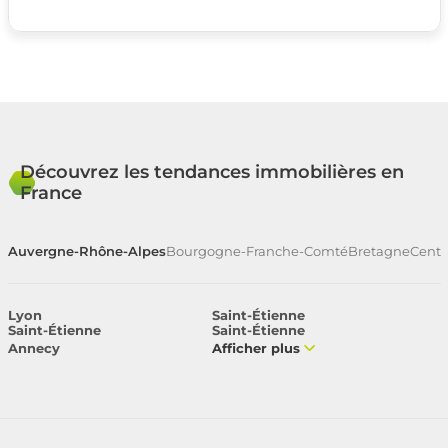
Découvrez les tendances immobilières en
France
Auvergne-Rhône-Alpes
Bourgogne-Franche-Comté
Bretagne
Centr
Lyon
Saint-Étienne
Saint-Étienne
Saint-Étienne
Annecy
Afficher plus