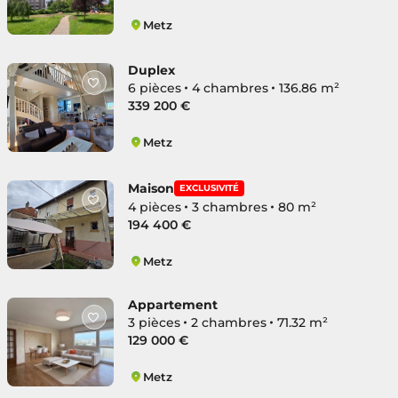
Metz
Devant-Les-Ponts
Duplex
6 pièces
4 chambres
136.86 m²
339 200 €
Metz
Devant-Les-Ponts
Maison
EXCLUSIVITÉ
4 pièces
3 chambres
80 m²
194 400 €
Metz
Devant-Les-Ponts
Appartement
3 pièces
2 chambres
71.32 m²
129 000 €
Metz
Devant-Les-Ponts