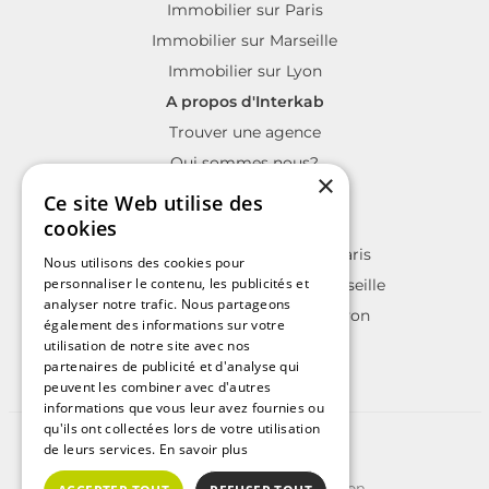
Immobilier sur Paris
Immobilier sur Marseille
Immobilier sur Lyon
A propos d'Interkab
Trouver une agence
Qui sommes nous?
×
La charte Interkab
Ce site Web utilise des
Votre projet immobilier
cookies
Annonces immobilières sur Paris
Nous utilisons des cookies pour
personnaliser le contenu, les publicités et
Annonces immobilières sur Marseille
analyser notre trafic. Nous partageons
Annonces immobilières sur Lyon
également des informations sur votre
utilisation de notre site avec nos
partenaires de publicité et d'analyse qui
peuvent les combiner avec d'autres
informations que vous leur avez fournies ou
qu'ils ont collectées lors de votre utilisation
©2025 | Tous droits réservés
de leurs services.
En savoir plus
Plan du site
Conditions Générales d'Utilisation