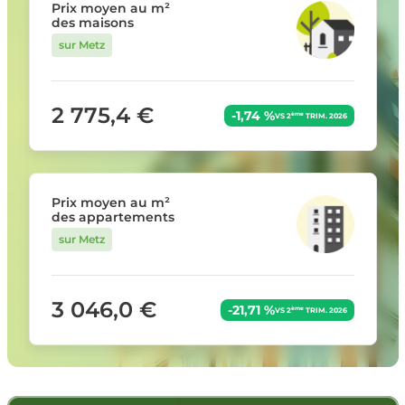
Prix moyen au m²
des maisons
sur Metz
2 775,4 €
-1,74 %
ème
VS 2
TRIM. 2026
Prix moyen au m²
des appartements
sur Metz
3 046,0 €
-21,71 %
ème
VS 2
TRIM. 2026