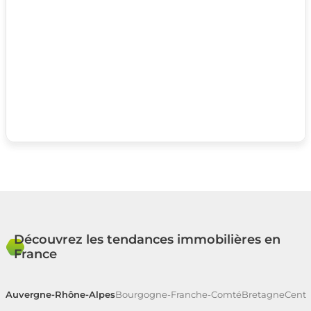
Découvrez les tendances immobilières en
France
Auvergne-Rhône-Alpes
Bourgogne-Franche-Comté
Bretagne
Centr