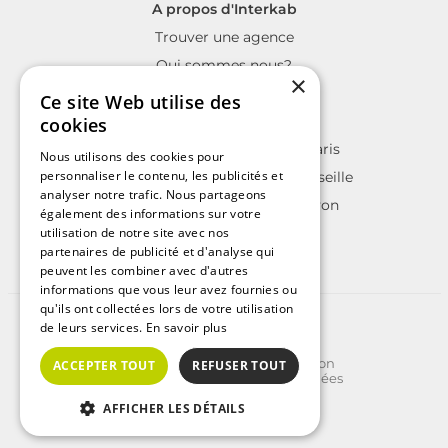
A propos d'Interkab
Trouver une agence
Qui sommes nous?
×
La charte Interkab
Ce site Web utilise des
Votre projet immobilier
cookies
Annonces immobilières sur Paris
Nous utilisons des cookies pour
personnaliser le contenu, les publicités et
Annonces immobilières sur Marseille
analyser notre trafic. Nous partageons
Annonces immobilières sur Lyon
également des informations sur votre
utilisation de notre site avec nos
partenaires de publicité et d'analyse qui
peuvent les combiner avec d'autres
informations que vous leur avez fournies ou
qu'ils ont collectées lors de votre utilisation
©2025 | Tous droits réservés
de leurs services.
En savoir plus
Plan du site
Conditions Générales d'Utilisation
ACCEPTER TOUT
REFUSER TOUT
Politique de protection des données
Politique de cookies
Crédits
AFFICHER LES DÉTAILS