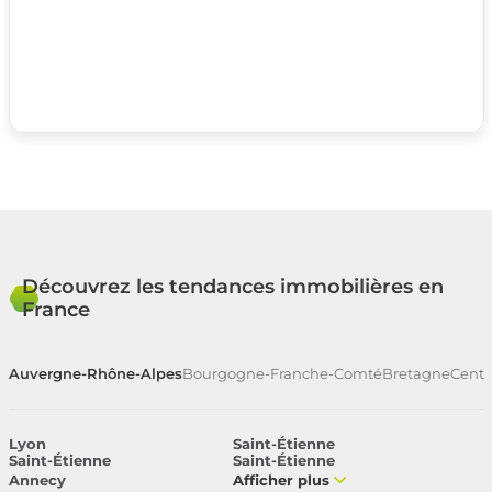
Découvrez les tendances immobilières en
France
Auvergne-Rhône-Alpes
Bourgogne-Franche-Comté
Bretagne
Centr
Lyon
Saint-Étienne
Saint-Étienne
Saint-Étienne
Annecy
Afficher plus