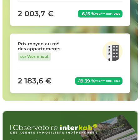
2 003,7 €
-6,15 %
ème
VS 2
TRIM. 2026
Prix moyen au m²
des appartements
sur Wormhout
2 183,6 €
-19,39 %
ème
VS 2
TRIM. 2026