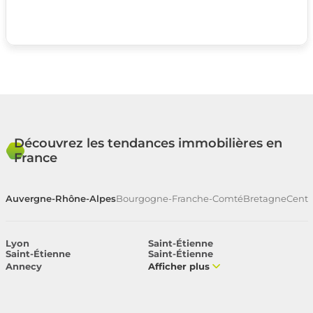
Découvrez les tendances immobilières en
France
Auvergne-Rhône-Alpes
Bourgogne-Franche-Comté
Bretagne
Centr
Lyon
Saint-Étienne
Saint-Étienne
Saint-Étienne
Annecy
Afficher plus