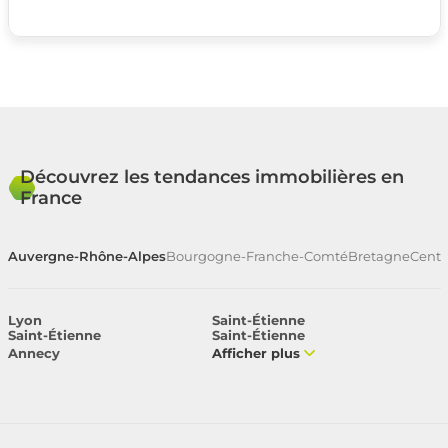
Découvrez les tendances immobilières en
France
Auvergne-Rhône-Alpes
Bourgogne-Franche-Comté
Bretagne
Centr
Lyon
Saint-Étienne
Saint-Étienne
Saint-Étienne
Annecy
Afficher plus