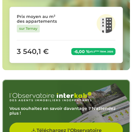
Prix moyen au m²
des appartements
sur Ternay
3 540,1 €
-6,00 %
ème
VS 2
TRIM. 2026
Vous souhaitez en savoir davantage ? N’attendez
plus !
Téléchargez l'Observatoire