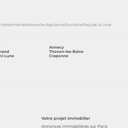
ance
Normandie
Nouvelle-Aquitaine
Occitanie
Pays de la Loire
e
Annecy
rrand
Thonon-les-Bains
mi-Lune
Craponne
Votre projet immobilier
Annonces immobilières sur Paris