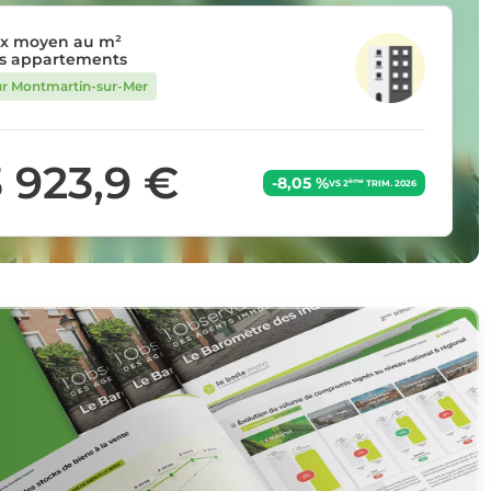
ix moyen au m²
s appartements
ur Montmartin-sur-Mer
3 923,9 €
-8,05 %
ème
VS 2
TRIM. 2026