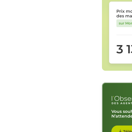
Prix m
des ma
sur Mo
3 
Vous souh
N’attende
Télé