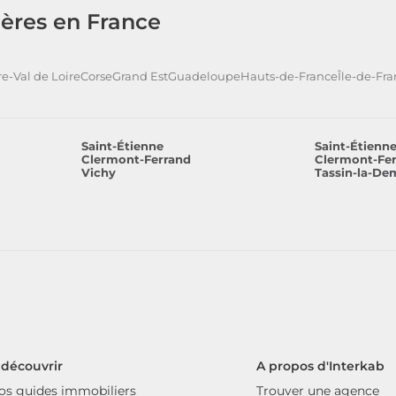
ères en France
e-Val de Loire
Corse
Grand Est
Guadeloupe
Hauts-de-France
Île-de-Fr
Saint-Étienne
Saint-Étienn
Clermont-Ferrand
Clermont-Fe
Vichy
Tassin-la-De
 découvrir
A propos d'Interkab
os guides immobiliers
Trouver une agence