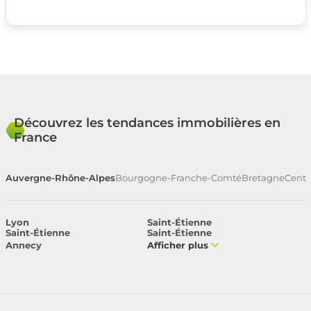
Découvrez les tendances immobilières en
France
Auvergne-Rhône-Alpes
Bourgogne-Franche-Comté
Bretagne
Centr
Lyon
Saint-Étienne
Saint-Étienne
Saint-Étienne
Annecy
Afficher plus