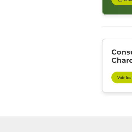
Consu
Charo
Voir le