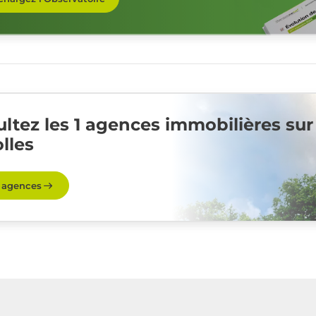
ltez les 1 agences immobilières sur
lles
s agences