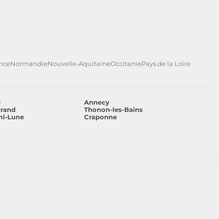
ance
Normandie
Nouvelle-Aquitaine
Occitanie
Pays de la Loire
e
Annecy
rrand
Thonon-les-Bains
mi-Lune
Craponne