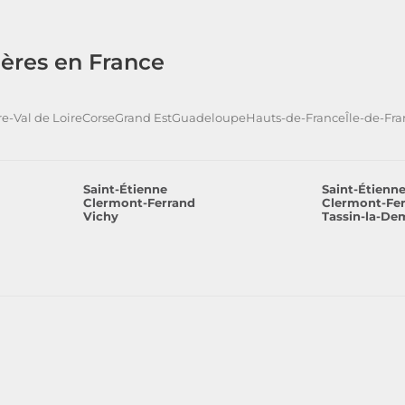
ères en France
e-Val de Loire
Corse
Grand Est
Guadeloupe
Hauts-de-France
Île-de-Fr
Saint-Étienne
Saint-Étienn
Clermont-Ferrand
Clermont-Fe
Vichy
Tassin-la-De