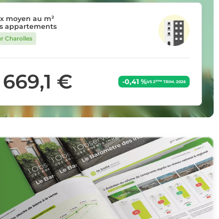
ix moyen au m²
s appartements
ur Charolles
 669,1 €
-0,41 %
ème
VS 2
TRIM. 2026