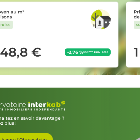
oyen au m²
Pr
isons
de
rolles
s
448,8 €
1
-2,76 %
ème
VS 2
TRIM. 2026
aitez en savoir davantage ?
z plus !
chargez l'Observatoire