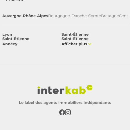
Auvergne-Rhône-Alpes
Bourgogne-Franche-Comté
Bretagne
Centr
Lyon
Saint-Étienne
Saint-Étienne
Saint-Étienne
Annecy
Afficher plus
Le label des agents immobiliers indépendants