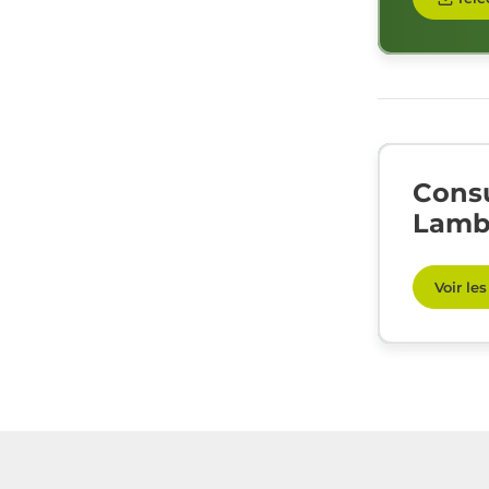
Consu
Lamb
Voir le