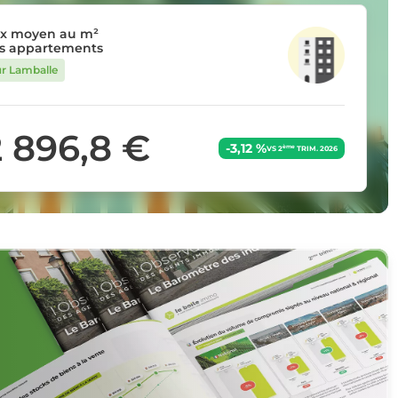
ix moyen au m²
s appartements
ur Lamballe
2 896,8 €
-3,12 %
ème
VS 2
TRIM. 2026