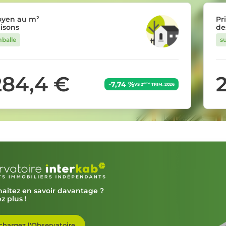
oyen au m²
Pr
isons
de
balle
s
284,4 €
-7,74 %
ème
VS 2
TRIM. 2026
aitez en savoir davantage ?
z plus !
chargez l'Observatoire