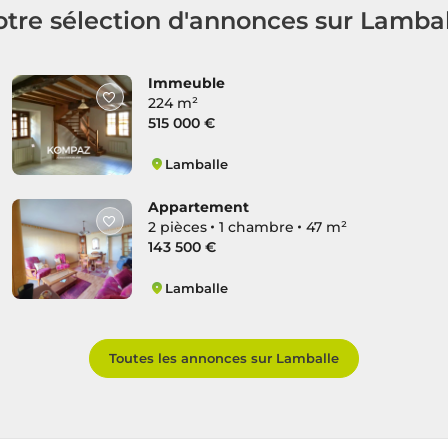
tre sélection d'annonces sur Lamba
Immeuble
224 m²
515 000 €
Lamballe
Lamballe Nord
Appartement
2 pièces
1 chambre
47 m²
143 500 €
Lamballe
Lamballe Sud
Toutes les annonces sur Lamballe