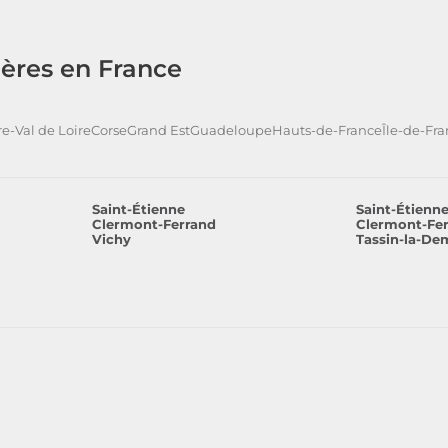
ères en France
e-Val de Loire
Corse
Grand Est
Guadeloupe
Hauts-de-France
Île-de-Fr
Saint-Étienne
Saint-Étienn
Clermont-Ferrand
Clermont-Fe
Vichy
Tassin-la-De