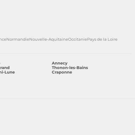
ance
Normandie
Nouvelle-Aquitaine
Occitanie
Pays de la Loire
e
Annecy
rrand
Thonon-les-Bains
mi-Lune
Craponne