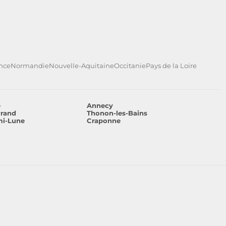
ance
Normandie
Nouvelle-Aquitaine
Occitanie
Pays de la Loire
e
Annecy
rrand
Thonon-les-Bains
mi-Lune
Craponne