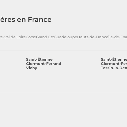
ères en France
e-Val de Loire
Corse
Grand Est
Guadeloupe
Hauts-de-France
Île-de-Fr
Saint-Étienne
Saint-Étienn
Clermont-Ferrand
Clermont-Fe
Vichy
Tassin-la-De