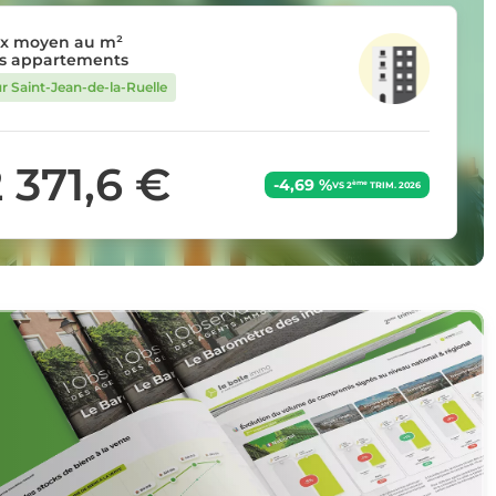
ix moyen au m²
s appartements
ur Saint-Jean-de-la-Ruelle
 371,6 €
-4,69 %
ème
VS 2
TRIM. 2026