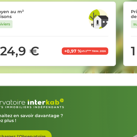
oyen au m²
Pr
isons
de
iviers
su
424,9 €
1
+0,97 %
ème
VS 2
TRIM. 2026
aitez en savoir davantage ?
z plus !
chargez l'Observatoire