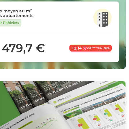
ix moyen au m²
s appartements
r Pithiviers
 479,7 €
+2,14 %
ème
VS 2
TRIM. 2026