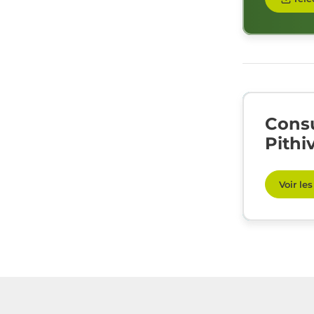
Consu
Pithi
Voir le