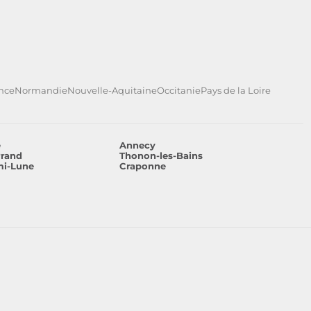
ance
Normandie
Nouvelle-Aquitaine
Occitanie
Pays de la Loire
e
Annecy
rrand
Thonon-les-Bains
mi-Lune
Craponne