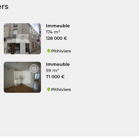
ers
Immeuble
174 m²
128 000 €
Pithiviers
Route d'Orléans
Immeuble
59 m²
71 000 €
Pithiviers
Route d'Orléans