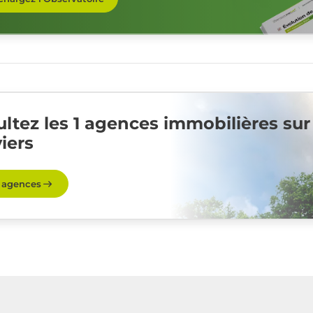
ltez les 1 agences immobilières sur
viers
s agences