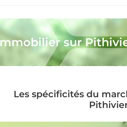
immobilier sur Pithivi
Les spécificités du mar
Pithivie