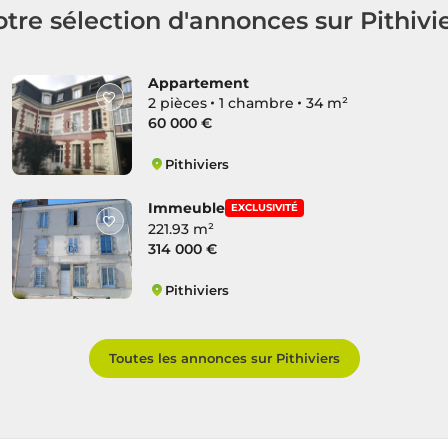
tre sélection d'annonces sur Pithivi
Appartement
2 pièces
1 chambre
34 m²
60 000 €
Pithiviers
Route d'Orléans
Immeuble
EXCLUSIVITÉ
221.93 m²
314 000 €
Pithiviers
Route d'Orléans
Toutes les annonces sur Pithiviers