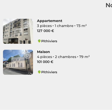
No
Appartement
3 pièces
1 chambre
73 m²
127 000 €
Pithiviers
Route d'Orléans
Maison
4 pièces
2 chambres
79 m²
101 000 €
Pithiviers
Route d'Orléans