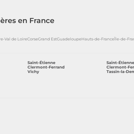
ères en France
e-Val de Loire
Corse
Grand Est
Guadeloupe
Hauts-de-France
Île-de-Fr
Saint-Étienne
Saint-Étienn
Clermont-Ferrand
Clermont-Fe
Vichy
Tassin-la-De