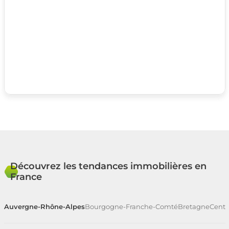
Découvrez les tendances immobilières en
France
Auvergne-Rhône-Alpes
Bourgogne-Franche-Comté
Bretagne
Centr