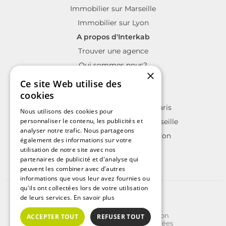
Immobilier sur Marseille
Immobilier sur Lyon
A propos d'Interkab
Trouver une agence
Qui sommes nous?
×
La charte Interkab
Ce site Web utilise des
Votre projet immobilier
cookies
Annonces immobilières sur Paris
Nous utilisons des cookies pour
personnaliser le contenu, les publicités et
Annonces immobilières sur Marseille
analyser notre trafic. Nous partageons
Annonces immobilières sur Lyon
également des informations sur votre
utilisation de notre site avec nos
partenaires de publicité et d'analyse qui
peuvent les combiner avec d'autres
informations que vous leur avez fournies ou
qu'ils ont collectées lors de votre utilisation
©2025 | Tous droits réservés
de leurs services.
En savoir plus
Plan du site
Conditions Générales d'Utilisation
ACCEPTER TOUT
REFUSER TOUT
Politique de protection des données