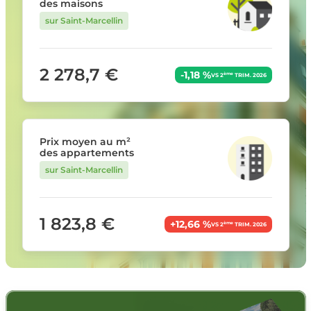
des maisons
sur Saint-Marcellin
2 278,7 €
-1,18 %
ème
VS 2
TRIM. 2026
Prix moyen au m²
des appartements
sur Saint-Marcellin
1 823,8 €
+12,66 %
ème
VS 2
TRIM. 2026