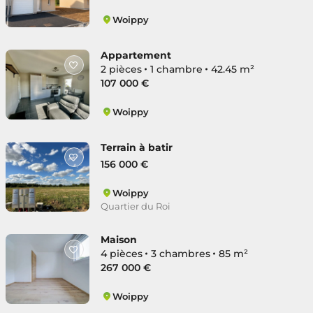
Woippy
Saint-Rémy Route de Thionville
Appartement
2 pièces
1 chambre
42.45 m²
107 000 €
Woippy
Saint-Rémy Route de Thionville
Terrain à batir
156 000 €
Woippy
Quartier du Roi
Maison
4 pièces
3 chambres
85 m²
267 000 €
Woippy
Quartier du Roi