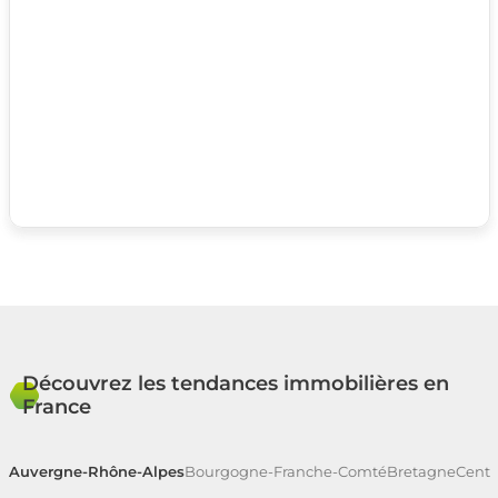
Découvrez les tendances immobilières en
France
Auvergne-Rhône-Alpes
Bourgogne-Franche-Comté
Bretagne
Centr