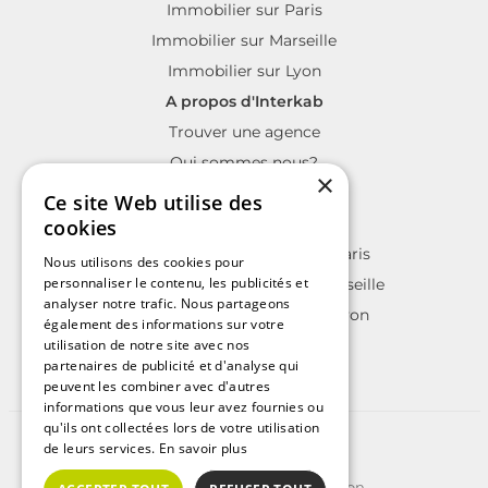
Immobilier sur Paris
Immobilier sur Marseille
Immobilier sur Lyon
A propos d'Interkab
Trouver une agence
Qui sommes nous?
×
La charte Interkab
Ce site Web utilise des
Votre projet immobilier
cookies
Annonces immobilières sur Paris
Nous utilisons des cookies pour
personnaliser le contenu, les publicités et
Annonces immobilières sur Marseille
analyser notre trafic. Nous partageons
Annonces immobilières sur Lyon
également des informations sur votre
utilisation de notre site avec nos
partenaires de publicité et d'analyse qui
peuvent les combiner avec d'autres
informations que vous leur avez fournies ou
qu'ils ont collectées lors de votre utilisation
©2025 | Tous droits réservés
de leurs services.
En savoir plus
Plan du site
Conditions Générales d'Utilisation