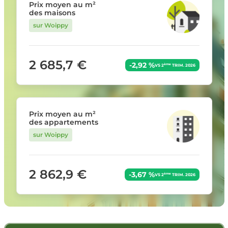
Prix moyen au m²
des maisons
sur Woippy
2 685,7 €
-2,92 %
ème
VS 2
TRIM. 2026
Prix moyen au m²
des appartements
sur Woippy
2 862,9 €
-3,67 %
ème
VS 2
TRIM. 2026