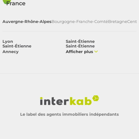
France
Auvergne-Rhône-Alpes
Bourgogne-Franche-Comté
Bretagne
Centr
Lyon
Saint-Étienne
Saint-Étienne
Saint-Étienne
Annecy
Afficher plus
Le label des agents immobiliers indépendants