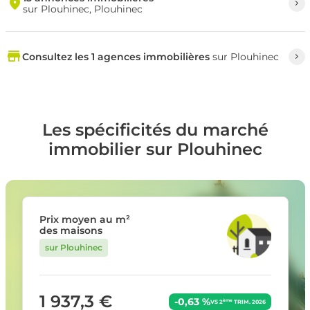
sur Plouhinec, Plouhinec
Consultez les 1 agences immobilières
sur Plouhinec
Les spécificités du marché
immobilier sur Plouhinec
Prix moyen au m²
des maisons
sur Plouhinec
1 937,3 €
-0,63 %
ème
VS 2
TRIM. 2026