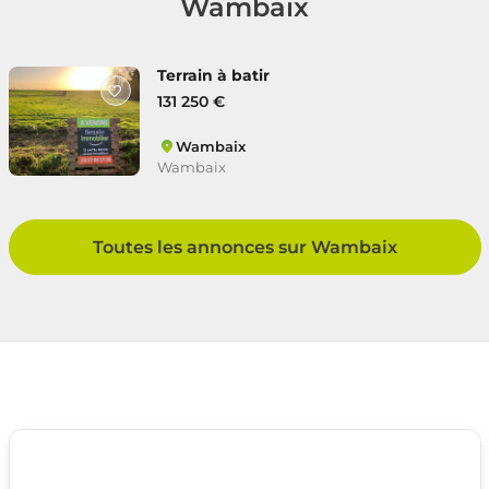
Wambaix
Terrain à batir
131 250 €
Wambaix
Wambaix
Toutes les annonces sur Wambaix