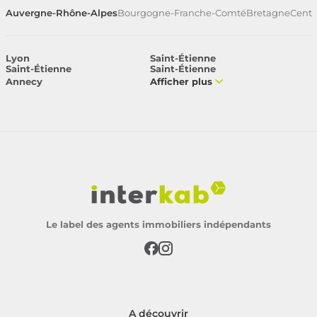
Auvergne-Rhône-Alpes
Bourgogne-Franche-Comté
Bretagne
Centr
Lyon
Saint-Étienne
Saint-Étienne
Saint-Étienne
Annecy
Afficher plus
Le label des agents immobiliers indépendants
A découvrir