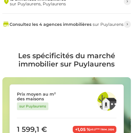
sur Puylaurens, Puylaurens
Consultez les 4 agences immobilières
sur Puylaurens
Les spécificités du marché
immobilier sur Puylaurens
Prix moyen au m²
des maisons
sur Puylaurens
1 599,1 €
+1,05 %
ème
VS 2
TRIM. 2026