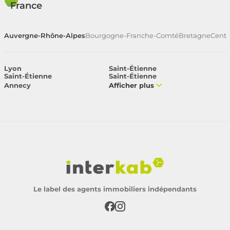
France
Auvergne-Rhône-Alpes
Bourgogne-Franche-Comté
Bretagne
Centr
Lyon
Saint-Étienne
Saint-Étienne
Saint-Étienne
Annecy
Afficher plus
Le label des agents immobiliers indépendants