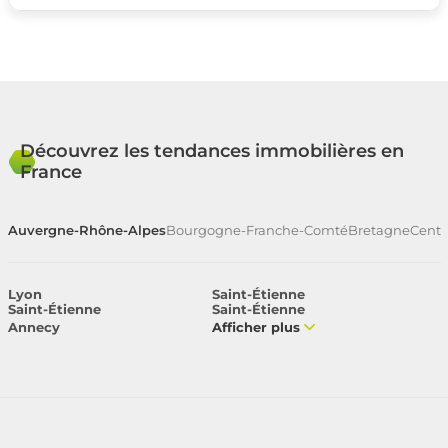
Découvrez les tendances immobilières en
France
Auvergne-Rhône-Alpes
Bourgogne-Franche-Comté
Bretagne
Centr
Lyon
Saint-Étienne
Saint-Étienne
Saint-Étienne
Annecy
Afficher plus