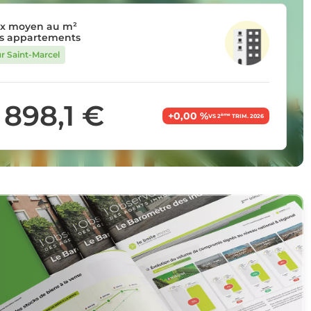
ix moyen au m²
s appartements
ur Saint-Marcel
 898,1 €
+0,00 %
ème
VS 2
TRIM. 2026