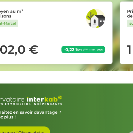
oyen au m²
Pr
isons
de
nt-Marcel
s
802,0 €
1
-0,22 %
ème
VS 2
TRIM. 2026
aitez en savoir davantage ?
z plus !
chargez l'Observatoire