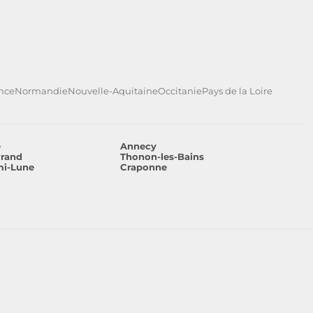
ance
Normandie
Nouvelle-Aquitaine
Occitanie
Pays de la Loire
e
Annecy
rrand
Thonon-les-Bains
mi-Lune
Craponne