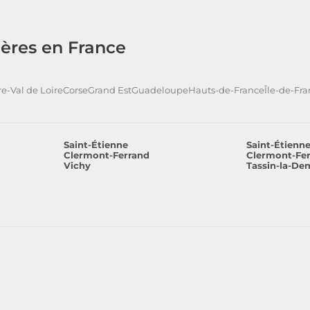
ères en France
e-Val de Loire
Corse
Grand Est
Guadeloupe
Hauts-de-France
Île-de-Fr
Saint-Étienne
Saint-Étienn
Clermont-Ferrand
Clermont-Fe
Vichy
Tassin-la-De