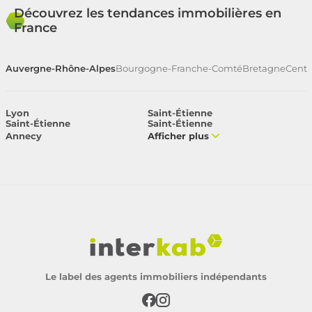
Découvrez les tendances immobilières en
France
Auvergne-Rhône-Alpes
Bourgogne-Franche-Comté
Bretagne
Centr
Lyon
Saint-Étienne
Saint-Étienne
Saint-Étienne
Annecy
Afficher plus
Le label des agents immobiliers indépendants