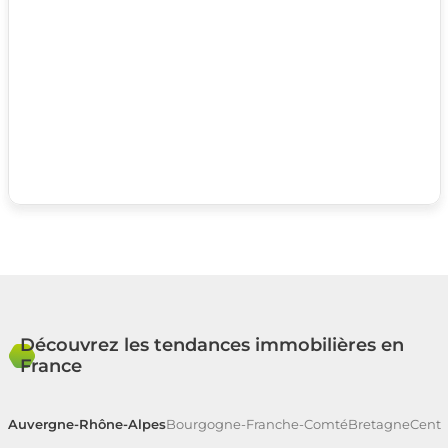
Découvrez les tendances immobilières en
France
Auvergne-Rhône-Alpes
Bourgogne-Franche-Comté
Bretagne
Centr