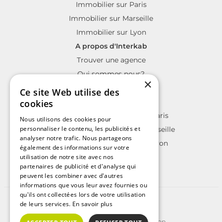
Immobilier sur Paris
Immobilier sur Marseille
Immobilier sur Lyon
A propos d'Interkab
Trouver une agence
Qui sommes nous?
×
La charte Interkab
Ce site Web utilise des
Votre projet immobilier
cookies
Annonces immobilières sur Paris
Nous utilisons des cookies pour
personnaliser le contenu, les publicités et
Annonces immobilières sur Marseille
analyser notre trafic. Nous partageons
Annonces immobilières sur Lyon
également des informations sur votre
utilisation de notre site avec nos
partenaires de publicité et d'analyse qui
peuvent les combiner avec d'autres
informations que vous leur avez fournies ou
qu'ils ont collectées lors de votre utilisation
©2025 | Tous droits réservés
de leurs services.
En savoir plus
Plan du site
Conditions Générales d'Utilisation