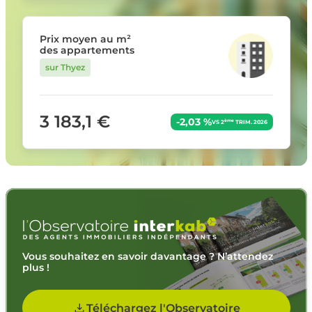
Prix moyen au m²
des appartements
sur Thyez
3 183,1 €
-2,03 %
ème
VS 2
TRIM. 2026
Vous souhaitez en savoir davantage ? N’attendez
plus !
Téléchargez l'Observatoire