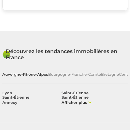
Découvrez les tendances immobilières en
France
Auvergne-Rhône-Alpes
Bourgogne-Franche-Comté
Bretagne
Centr
Lyon
Saint-Étienne
Saint-Étienne
Saint-Étienne
Annecy
Afficher plus