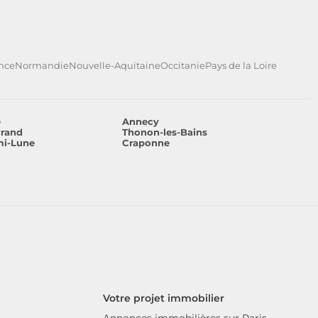
ance
Normandie
Nouvelle-Aquitaine
Occitanie
Pays de la Loire
e
Annecy
rrand
Thonon-les-Bains
mi-Lune
Craponne
Votre projet immobilier