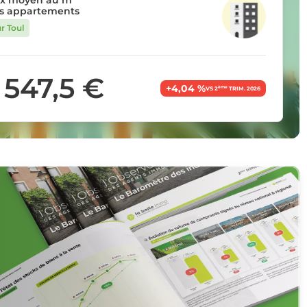
ix moyen au m²
s appartements
r Toul
 547,5 €
+4,04 %
ème
VS 2
TRIM. 2026