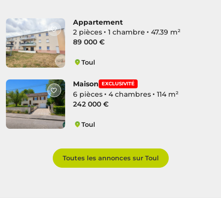
Appartement
2 pièces
1 chambre
47.39 m²
89 000 €
Toul
Saint-Epvre Petite Corvée
Maison
EXCLUSIVITÉ
6 pièces
4 chambres
114 m²
242 000 €
Toul
Saint-Epvre Petite Corvée
Toutes les annonces sur Toul