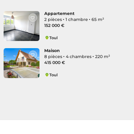
Appartement
2 pièces
1 chambre
65 m²
152 000 €
Toul
Saint-Epvre Petite Corvée
Maison
8 pièces
4 chambres
220 m²
415 000 €
Toul
Saint-Epvre Petite Corvée