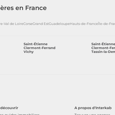
ères en France
e-Val de Loire
Corse
Grand Est
Guadeloupe
Hauts-de-France
Île-de-Fr
Saint-Étienne
Saint-Étienn
Clermont-Ferrand
Clermont-Fe
Vichy
Tassin-la-De
 découvrir
A propos d'Interkab