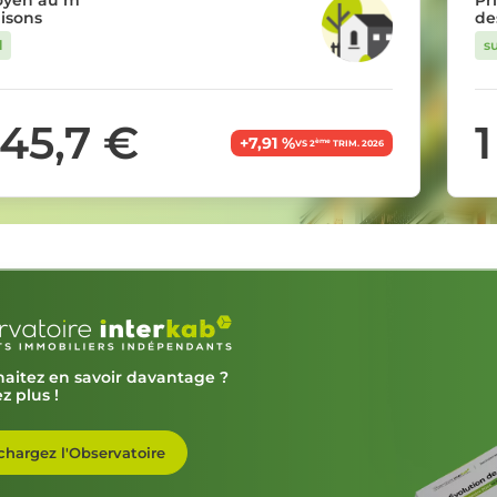
oyen au m²
Pr
isons
de
l
su
845,7 €
1
+7,91 %
ème
VS 2
TRIM. 2026
aitez en savoir davantage ?
z plus !
chargez l'Observatoire