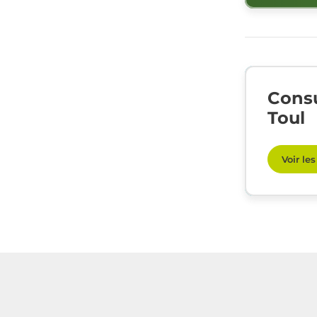
Consu
Toul
Voir le