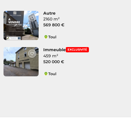
Autre
2160 m²
569 800 €
Toul
Saint-Epvre Petite Corvée
Immeuble
EXCLUSIVITÉ
459 m²
520 000 €
Toul
Saint-Epvre Petite Corvée