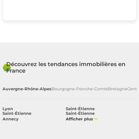
Découvrez les tendances immobilières en
France
Auvergne-Rhône-Alpes
Bourgogne-Franche-Comté
Bretagne
Centr
Lyon
Saint-Étienne
Saint-Étienne
Saint-Étienne
Annecy
Afficher plus