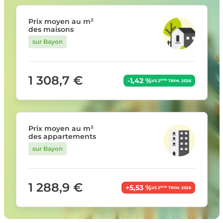
Prix moyen au m²
des maisons
sur Bayon
1 308,7 €
-1,42 %
ème
VS 2
TRIM. 2026
Prix moyen au m²
des appartements
sur Bayon
1 288,9 €
+5,53 %
ème
VS 2
TRIM. 2026